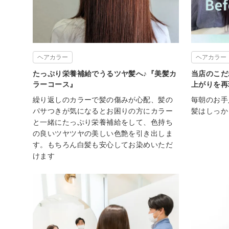
ヘアカラー
ヘアカラー
たっぷり栄養補給でうるツヤ髪へ♪『美髪カ
当店のこだ
ラーコース』
上がりを再
繰り返しのカラーで髪の傷みが心配、髪の
毎朝のお手
パサつきが気になるとお困りの方にカラー
髪はしっか
と一緒にたっぷり栄養補給をして、色持ち
の良いツヤツヤの美しい色艶を引き出しま
す。もちろん白髪も安心してお染めいただ
けます