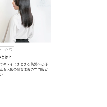
ー(ヘア)
ONとは？
でキレイにまとまる美髪へと導
正も人気の髪質改善の専門店ビ
ン