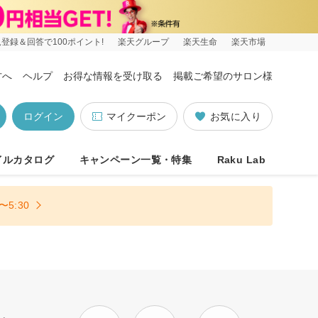
登録＆回答で100ポイント!
楽天グループ
楽天生命
楽天市場
方へ
ヘルプ
お得な情報を受け取る
掲載ご希望のサロン様
ログイン
マイクーポン
お気に入り
イルカタログ
キャンペーン一覧・特集
Raku Lab
5:30