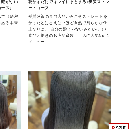
、艶がない
乾かすだけでキレイにまとまる♪美髪ストレ
コース』
ートコース
給で《髪密
髪質改善の専門店だからこそストレートを
のある本来
かけたとは思えないほど自然で滑らかな仕
上がりに。 自分の髪じゃないみたいっ！と
喜びと驚きのお声が多数！当店の人気No. 1
メニュー！