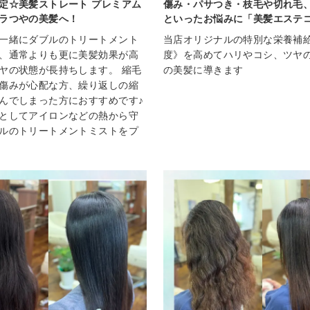
定☆美髪ストレート プレミアム
傷み・パサつき・枝毛や切れ毛
ラつやの美髪へ！
といったお悩みに「美髪エステ
一緒にダブルのトリートメント
当店オリジナルの特別な栄養補
、通常よりも更に美髪効果が高
度》を高めてハリやコシ、ツヤ
ヤの状態が長持ちします。 縮毛
の美髪に導きます
傷みが心配な方、繰り返しの縮
んでしまった方におすすめです♪
としてアイロンなどの熱から守
ルのトリートメントミストをプ