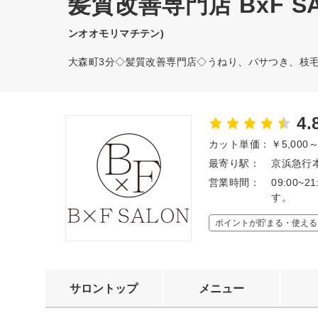
髪質改善専門店 BxF S
ンオオモリマチテン)
大森町3分◇髪質改善専門店◇うねり、パサつき、枝
4.
カット単価：
￥5,000
最寄り駅：
京浜急行本
営業時間：
09:00
す。
ポイントが貯まる・使える
サロントップ
メニュー