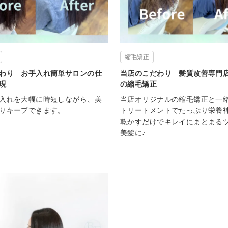
縮毛矯正
わり お手入れ簡単サロンの仕
当店のこだわり 髪質改善専門
現
の縮毛矯正
入れを大幅に時短しながら、美
当店オリジナルの縮毛矯正と一
りキープできます。
トリートメントでたっぷり栄養
乾かすだけでキレイにまとまる
美髪に♪