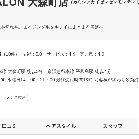
ALON 大森町店
(カミシツカイゼンセンモンテン 
毛や切れ毛、エイジング毛をキレイにまとまる美髪へ
8
(10件)
技術：5.0
サービス：4.9
雰囲気：4.9
～
線 大森町駅 徒歩3分、京浜急行本線 平和島駅 徒歩7分
~21:00 水曜日14：00～21：00 最終受付時間18時 お客様が終わり次
メンズ歓迎
口コミ
ヘアスタイル
スタッフ