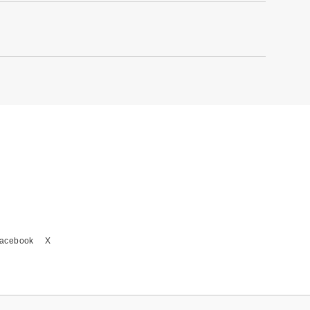
acebook
X