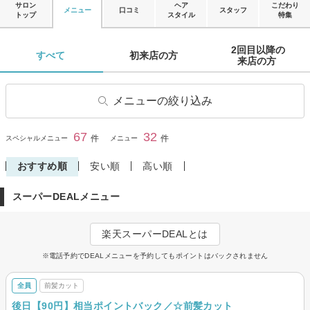
サロン
ヘア
こだわり
メニュー
口コミ
スタッフ
トップ
スタイル
特集
2回目以降の

すべて 
初来店の方 
来店の方 
メニューの絞り込み
ヘアカット
学生・学割カット
67
32
閉じる
件
件
スペシャルメニュー
メニュー
前髪カット
ヘアカラー
おすすめ順
安い順
高い順
リタッチカラー
ヘナ・オーガニックカラー
スーパーDEALメニュー
パーマ
デジタルパーマ
縮毛矯正
ストレートパーマ
楽天スーパーDEALとは
トリートメント
ヘッドスパ・頭皮ケア
※電話予約でDEALメニューを予約してもポイントはバックされません
眉カット・眉カラー・脱色(ブ
その他(ヘア)
リーチ)
全員
前髪カット
後日【90円】相当ポイントバック／☆前髪カット