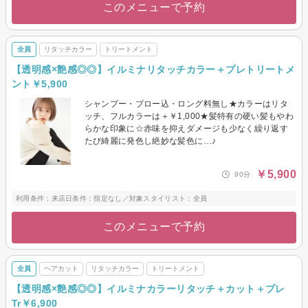
このメニューで予約
全員
リタッチカラー
トリートメント
【透明感×艶感◎◎】イルミナリタッチカラー＋プレトリートメ
ント￥5,900
シャンプー・ブロー込・ロング料無し★カラーはリタ
ッチ、フルカラーは＋￥1,000★髪特有の硬い髪もやわ
らかな印象に☆赤味を抑えダメージも少なく繰り返す
たび綺麗に発色し絶妙な髪色に…♪
￥5,900
90分
利用条件：来店日条件：指定なし／対象スタイリスト：全員
このメニューで予約
全員
ヘアカット
リタッチカラー
トリートメント
【透明感×艶感◎◎】イルミナカラーリタッチ＋カット＋プレ
Tr￥6,900