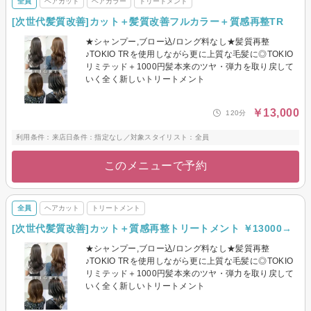
全員
ヘアカット
ヘアカラー
トリートメント
[次世代髪質改善]カット＋髪質改善フルカラー＋質感再整TR
★シャンプー,ブロー込/ロング料なし★髪質再整
♪TOKIO TRを使用しながら更に上質な毛髪に◎TOKIO
リミテッド＋1000円髪本来のツヤ・弾力を取り戻して
いく全く新しいトリートメント
￥13,000
120分
利用条件：来店日条件：指定なし／対象スタイリスト：全員
このメニューで予約
全員
ヘアカット
トリートメント
[次世代髪質改善]カット＋質感再整トリートメント ￥13000→
★シャンプー,ブロー込/ロング料なし★髪質再整
♪TOKIO TRを使用しながら更に上質な毛髪に◎TOKIO
リミテッド＋1000円髪本来のツヤ・弾力を取り戻して
いく全く新しいトリートメント