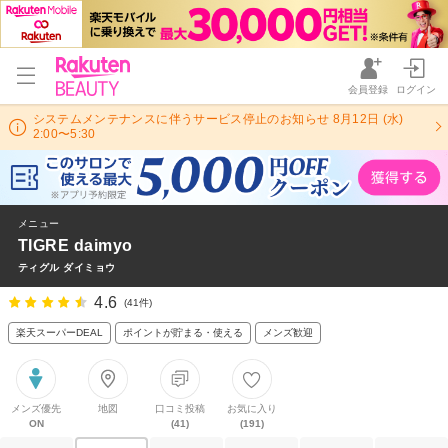
会員登録
ログイン
システムメンテナンスに伴うサービス停止のお知らせ 8月12日 (水)
2:00〜5:30
メニュー
TIGRE daimyo
ティグル ダイミョウ
4.6
(41件)
楽天スーパーDEAL
ポイントが貯まる・使える
メンズ歓迎
メンズ優先
地図
口コミ投稿
お気に入り
ON
(41)
(191)