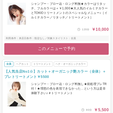
シャンプー・ブロー込・ロング料無★カラーはリタッ
チ、フルカラーは＋￥1,000★大人気のイルミナカラー
とTOKIOトリートメントのスペシャルなメニュー♪［イ
ルミナカラー／リタッチ／トリートメント］
￥10,000
120分
利用条件：来店日条件：指定なし／対象スタイリスト：全員
このメニューで予約
全員
ヘアカット
トリートメント
ヘナ・オーガニックカラー
【人気当店No1☆】カット＋オーガニック艶カラー（全体）＋
プレトリートメント￥5500
シャンプー・ブロー込・ロング料無し★前処理プレTR
付！★理想の色を表現できなかった…という方は是非
体験下さい♪＃トリートメント
￥5,500
90分