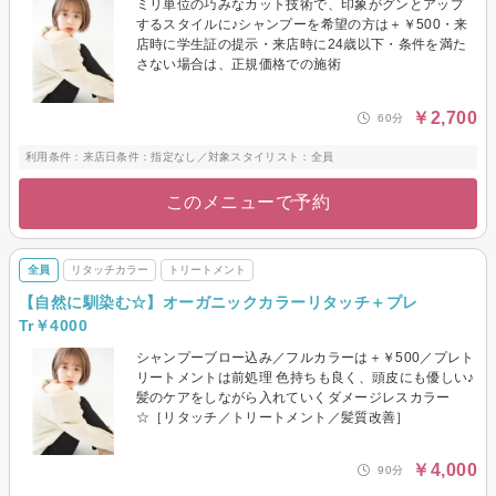
ミリ単位の巧みなカット技術で、印象がグンとアップ
するスタイルに♪シャンプーを希望の方は＋￥500・来
店時に学生証の提示・来店時に24歳以下・条件を満た
さない場合は、正規価格での施術
￥2,700
60分
利用条件：来店日条件：指定なし／対象スタイリスト：全員
このメニューで予約
全員
リタッチカラー
トリートメント
【自然に馴染む☆】オーガニックカラーリタッチ＋プレ
Tr￥4000
シャンプーブロー込み／フルカラーは＋￥500／プレト
リートメントは前処理 色持ちも良く、頭皮にも優しい♪
髪のケアをしながら入れていくダメージレスカラー
☆［リタッチ／トリートメント／髪質改善］
￥4,000
90分