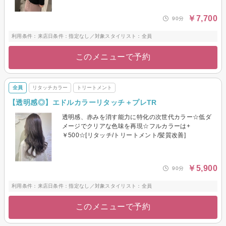
￥7,700
90分
利用条件：来店日条件：指定なし／対象スタイリスト：全員
このメニューで予約
全員
リタッチカラー
トリートメント
【透明感◎】エドルカラーリタッチ＋プレTR
透明感、赤みを消す能力に特化の次世代カラー☆低ダ
メージでクリアな色味を再現☆フルカラーは+
￥500☆[リタッチ/トリートメント/髪質改善]
￥5,900
90分
利用条件：来店日条件：指定なし／対象スタイリスト：全員
このメニューで予約