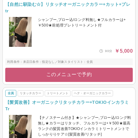
【自然に馴染む☆】リタッチオーガニックカラー+カット+プレ
tr
シャンプー,ブロー込/ロング料無し★フルカラーは+
￥500★前処理プレトリートメント付
￥5,000
90分
利用条件：来店日条件：指定なし／対象スタイリスト：全員
このメニューで予約
全員
リタッチカラー
トリートメント
ヘナ・オーガニックカラー
【髪質改善】オーガニックリタッチカラー+TOKIOインカラミ
Tr
【ナノスチーム付き】★シャンプー,ブロー込/ロング料
無し★カラーはリタッチ、フルカラーは+￥500★最高
ランクの髪質改善TOKIOインカラミトリートメントで
しっかりりケア☆[髪質改善/リタッチ]