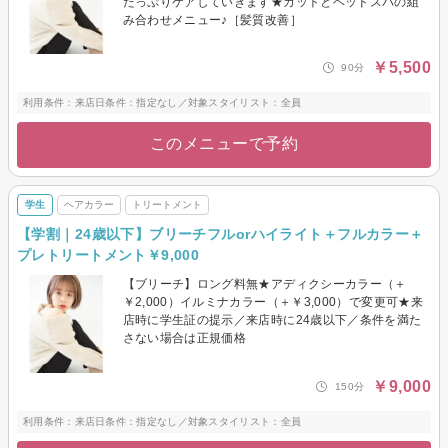
たっぷりケアしていきます★カットとヘッドスパの組
み合わせメニュー♪［髪質改善］
￥5,500
90分
利用条件：来店日条件：指定なし／対象スタイリスト：全員
このメニューで予約
学生
ヘアカラー
トリートメント
【学割｜24歳以下】ブリーチフルorハイライト＋フルカラー＋
プレトリートメント￥9,000
【ブリーチ】ロング料無★アディクシーカラー（＋
￥2,000）イルミナカラー（＋￥3,000）で変更可★来
店時に学生証の提示／来店時に24歳以下／条件を満た
さない場合は正規価格
￥9,000
150分
利用条件：来店日条件：指定なし／対象スタイリスト：全員