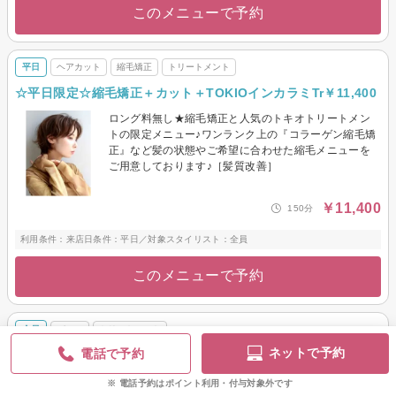
このメニューで予約
平日
ヘアカット
縮毛矯正
トリートメント
☆平日限定☆縮毛矯正＋カット＋TOKIOインカラミTr￥11,400
ロング料無し★縮毛矯正と人気のトキオトリートメン
トの限定メニュー♪ワンランク上の『コラーゲン縮毛矯
正』など髪の状態やご希望に合わせた縮毛メニューを
ご用意しております♪［髪質改善］
￥11,400
150分
利用条件：来店日条件：平日／対象スタイリスト：全員
このメニューで予約
全員
パーマ
トリートメント
ネットで予約
電話で予約
【立体的なウェーブ☆】水パーマ＋プレTr￥5,500
シャンプー・ブロー込・ロング料無し★プレTRは前処
電話予約はポイント利用・付与対象外です