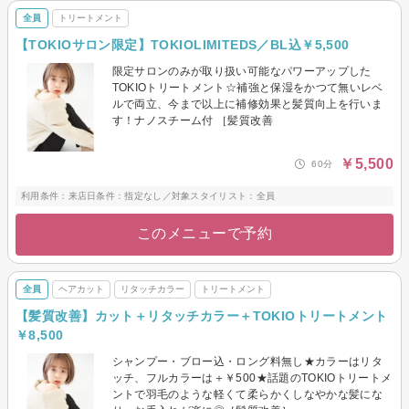
全員
トリートメント
【TOKIOサロン限定】TOKIOLIMITEDS／BL込￥5,500
限定サロンのみが取り扱い可能なパワーアップした
TOKIOトリートメント☆補強と保湿をかつて無いレベ
ルで両立、今まで以上に補修効果と髪質向上を行いま
す！ナノスチーム付 ［髪質改善
￥5,500
60分
利用条件：来店日条件：指定なし／対象スタイリスト：全員
このメニューで予約
全員
ヘアカット
リタッチカラー
トリートメント
【髪質改善】カット＋リタッチカラー＋TOKIOトリートメント
￥8,500
シャンプー・ブロー込・ロング料無し★カラーはリタ
ッチ、フルカラーは＋￥500★話題のTOKIOトリートメ
ントで羽毛のような軽くて柔らかくしなやかな髪にな