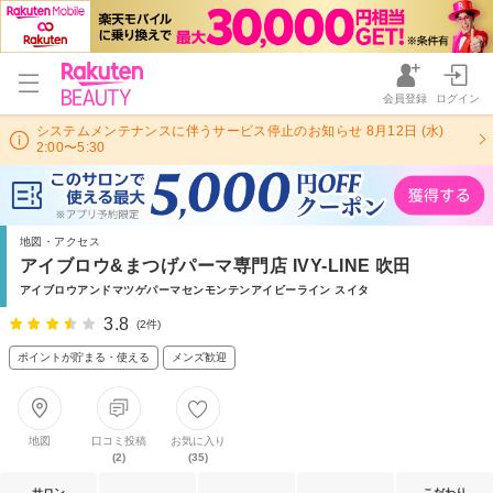
会員登録
ログイン
システムメンテナンスに伴うサービス停止のお知らせ 8月12日 (水)
2:00〜5:30
地図・アクセス
アイブロウ&まつげパーマ専門店 IVY-LINE 吹田
アイブロウアンドマツゲパーマセンモンテンアイビーライン スイタ
3.8
(2件)
ポイントが貯まる・使える
メンズ歓迎
地図
口コミ投稿
お気に入り
(2)
(35)
サロン
こだわり