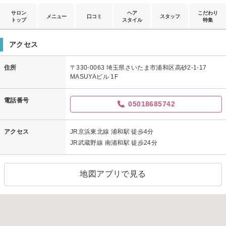
サロン
ヘア
こだわり
メニュー
口コミ
スタッフ
トップ
スタイル
特集
アクセス
住所
〒330-0063 埼玉県さいたま市浦和区高砂2-1-17
MASUYAビル 1F
電話番号
05018685742
アクセス
JR京浜東北線 浦和駅 徒歩4分
JR武蔵野線 南浦和駅 徒歩24分
地図アプリで見る