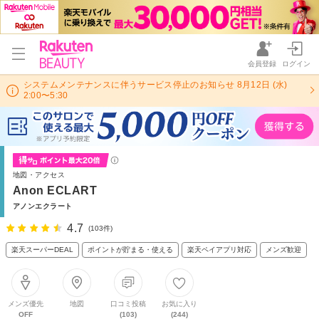
会員登録
ログイン
システムメンテナンスに伴うサービス停止のお知らせ 8月12日 (水)
2:00〜5:30
地図・アクセス
Anon ECLART
アノンエクラート
4.7
(103件)
楽天スーパーDEAL
ポイントが貯まる・使える
楽天ペイアプリ対応
メンズ歓迎
メンズ優先
地図
口コミ投稿
お気に入り
OFF
(103)
(244)