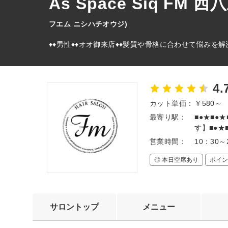
As Space Siq F
フエム ニシハチオウジ)
♦♦男性♦♦オオ御来店♦♦髪質や骨格に合わせて悩みを解
4.
カット単価：
￥580～
最寄り駅：
■●★■●
す】■●★■
営業時間：
10：30～
◎ 本日空席あり
ポイン
サロントップ
メニュー