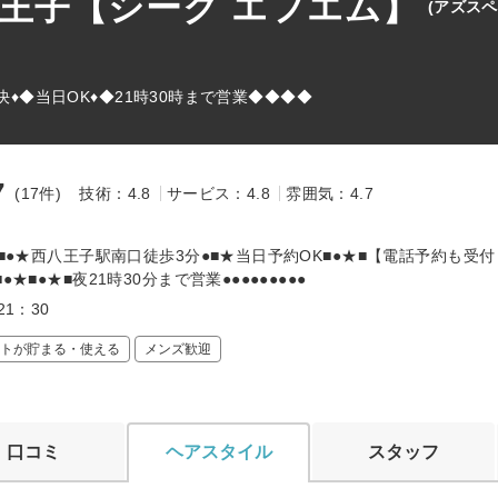
M 西八王子【シーク エフエム】
(アズス
決♦◆当日OK♦◆21時30時まで営業◆◆◆◆
7
(17件)
技術：4.8
サービス：4.8
雰囲気：4.7
★■●★西八王子駅南口徒歩3分●■★当日予約OK■●★■【電話予約も受
●★■●★■夜21時30分まで営業●●●●●●●●●
21：30
トが貯まる・使える
メンズ歓迎
口コミ
ヘアスタイル
スタッフ