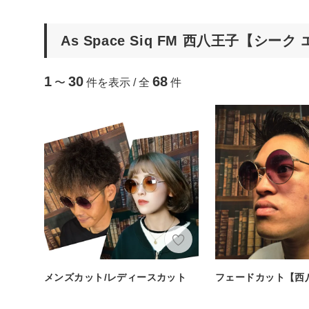
As Space Siq FM 西八王子【シ
1
30
68
〜
件を表示 / 全
件
メンズカット/レディースカット
フェードカット【西