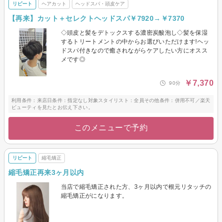
リピート
ヘアカット
ヘッドスパ・頭皮ケア
【再来】カット＋セレクトヘッドスパ￥7920→￥7370
◇頭皮と髪をデトックスする濃密炭酸泡し◇髪を保湿
するトリートメントの中からお選びいただけます!ヘッ
ドスパ付きなので癒されながらケアしたい方にオスス
メです◎
￥7,370
90分
利用条件：来店日条件：指定なし対象スタイリスト：全員その他条件：併用不可／楽天
ビューティを見たとお伝え下さい。
このメニューで予約
リピート
縮毛矯正
縮毛矯正再来3ヶ月以内
当店で縮毛矯正された方、3ヶ月以内で根元リタッチの
縮毛矯正がになります。