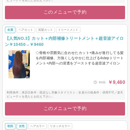
ビューティを見たとお伝え下さい。
このメニューで予約
全員
ヘアカット
前髪カット
トリートメント
【人気NO.3】カット＋内部補修トリートメント＋超音波アイロ
ン￥10450→￥9460
◇骨格や雰囲気に合わせたカット+痛みが進行してる髪
を内部補修、力強くしなやかに仕上げる4stepトリート
メント+内部への浸透をブーストする超音波アイロン
￥9,460
90分
利用条件：来店日条件：指定なし対象スタイリスト：全員その他条件：併用不可／楽天
ビューティを見たとお伝え下さい。
このメニューで予約
初回
女性
ヘアカラー
リタッチカラー