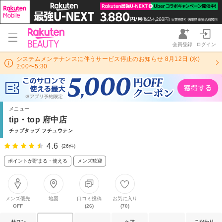
会員登録
ログイン
システムメンテナンスに伴うサービス停止のお知らせ 8月12日 (水)
2:00〜5:30
メニュー
tip・top 府中店
チップタップ フチュウテン
4.6
(26件)
ポイントが貯まる・使える
メンズ歓迎
メンズ優先
地図
口コミ投稿
お気に入り
OFF
(26)
(70)
サロン
ヘア
こだわり