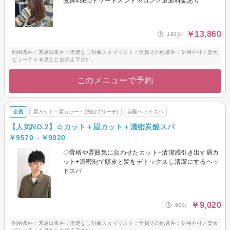
改善4stepトリートメント※ロング追加料金あり
￥13,860
180分
利用条件：来店日条件：指定なし対象スタイリスト：全員その他条件：併用不可／楽天
ビューティを見たとお伝え下さい。
このメニューで予約
全員
眉カット・眉カラー・脱色(ブリーチ)
炭酸ヘッドスパ
【人気NO.2】☆カット＋眉カット＋濃密炭酸スパ
￥9570→￥9020
◇骨格や雰囲気に合わせたカット+清潔感引き出す眉カ
ット+濃密泡で頭皮と髪をデトックスし清潔にするヘッ
ドスパ
￥9,020
90分
利用条件：来店日条件：指定なし対象スタイリスト：全員その他条件：併用不可／楽天