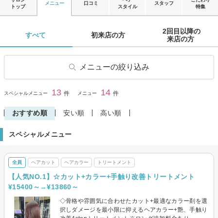
メニュー
口コミ
スタッフ
トップ
スタイル
特集
2回目以降の

すべて 
初来店の方 
来店の方 
メニューの絞り込み
ヘアカット
前髪カット
13
14
閉じる
件
件
スペシャルメニュー
メニュー
ヘアカラー
リタッチカラー
おすすめ順
安い順
高い順
パーマ
縮毛矯正
スペシャルメニュー
トリートメント
ヘッドスパ・頭皮ケア
炭酸ヘッドスパ
眉カット・眉カラー・脱色(ブ
リーチ)
全員
ヘアカット
ヘアカラー
トリートメント
メンズ眉カット・眉カラー・
【人気NO.1】☆カット+カラー+手触り改善トリートメント
脱色(ブリーチ)
¥15400～→¥13860～
◇骨格や雰囲気に合わせたカット+最適なカラー剤を選
択しダメージを最小限に抑えるヘアカラー+艶、手触り