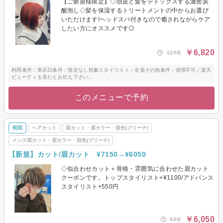
【ご新規様限定】◇頭皮と髪をデトックスする濃密炭
酸泡し◇髪を保湿するトリートメントの中からお選び
いただけます!ヘッドスパ付きなので癒されながらケア
したい方にオススメです◎
￥6,820
120分
利用条件：来店日条件：指定なし対象スタイリスト：全員その他条件：併用不可／楽天
ビューティを見たとお伝え下さい。
このメニューで予約
初回
ヘアカット
眉カット・眉カラー・脱色(ブリーチ)
メンズ眉カット・眉カラー・脱色(ブリーチ)
【新規】カット/眉カット ¥7150→¥6050
◇似合わせカット＋骨格・雰囲気に合わせた眉カット
クーポンです。トップスタイリスト+¥1100/アドバンス
スタイリスト+550円
￥6,050
60分