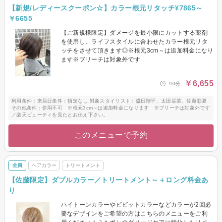
【新規/レディースクーポン☆】カラー根元リタッチ¥7865～
￥6655
【ご新規様限定】ダメージを最小限にカットする薬剤
を使用し、ライフスタイルに合わせたカラー根元リタ
ッチをさせて頂きます◎※根元3cm～は追加料金になり
ます※ブリーチは対象外です
￥6,655
90分
利用条件：来店日条件：指定なし 対象スタイリスト：盛田翔平、太田栞菜、佐藤彩夏
その他条件：併用不可 ※根元3cm～は追加料金になります ※ブリーチは対象外です
／楽天ビューティを見たとお伝え下さい。
このメニューで予約
全員
ヘアカラー
トリートメント
【佐藤限定】ダブルカラー／トリートメント～＋ロング料金あ
り
ハイトーンカラーやビビットカラーなどカラーが2回必
要なデザインをご希望の方はこちらのメニューをご利