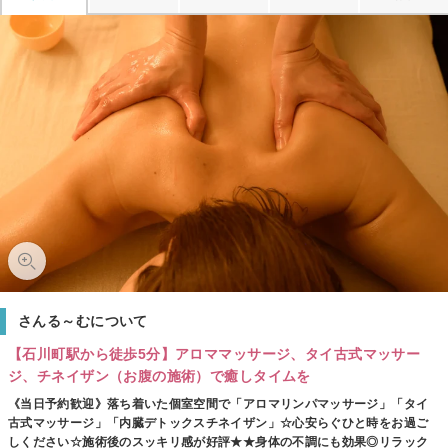
さんる～むについて
【石川町駅から徒歩5分】アロママッサージ、タイ古式マッサー
ジ、チネイザン（お腹の施術）で癒しタイムを
《当日予約歓迎》落ち着いた個室空間で「アロマリンパマッサージ」「タイ
古式マッサージ」「内臓デトックスチネイザン」☆心安らぐひと時をお過ご
しください☆施術後のスッキリ感が好評★★身体の不調にも効果◎リラック