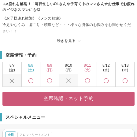
ス×疲れを解消！！毎日忙しいOLさんや子育て中のママさん☆お仕事でお疲れ
のビジネスマンにも◎
《お子様連れ歓迎》《メンズ歓迎》
冷えやむくみ、肩こり・頭痛など・・・様々な身体のお悩みをお聞かせくだ
さい！！
個室空間×丁寧な施術でゆったり！！クオリティの高いオールハンドの手技◎
続きを見る
アロマの香りに癒されながら、毎日がんばっているあなたにご褒美を！
輝くお肌と健康的なボディを手に入れませんか？ご来店お待ちしておりま
空席情報・予約
す。
8/7
8/8
8/9
8/10
8/11
8/12
8/13
(金)
(土)
(日)
(月)
(火)
(水)
(木)
空席確認・ネット予約
スペシャルメニュー
全員
アロマトリートメント