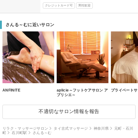
クレジットカード可
男性歓迎
さんる～むに近いサロン
ANFINITE
aplicie～フットケアサロン ア
プライベートサロン
プリシエ～
不適切なサロン情報を報告
リラク・マッサージサロン
タイ古式マッサージ
神奈川県
元町・石川
町
石川町駅
さんる～む