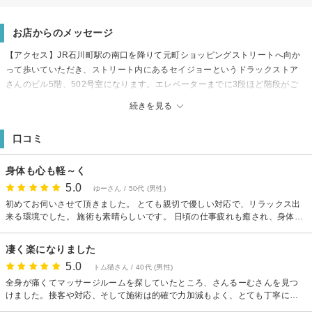
お店からのメッセージ
【アクセス】JR石川町駅の南口を降りて元町ショッピングストリートへ向か
って歩いていただき、ストリート内にあるセイジョーというドラックストア
さんのビル5階、502号室になります。エレベーターまでに3段ほど階段がご
ざいますのでベビーカーでいらした方、お荷物の多い方、道に迷われた方
続きを見る
は、下までお迎えに参りますのでお気軽にご連絡ください☆
口コミ
身体も心も軽～く
5.0
ゆーさん / 50代 (男性)
初めてお伺いさせて頂きました。 とても親切で優しい対応で、リラックス出
来る環境でした。 施術も素晴らしいです。 日頃の仕事疲れも癒され、身体が
軽くなりました。 また行きたいです。 ありがとうございました。
凄く楽になりました
5.0
トム猫さん / 40代 (男性)
全身が痛くてマッサージルームを探していたところ、さんるーむさんを見つ
けました。接客や対応、そして施術は的確で力加減もよく、とても丁寧にや
っていただきました。今回は体の状態が悪く部位によっては痛みも伴いまし