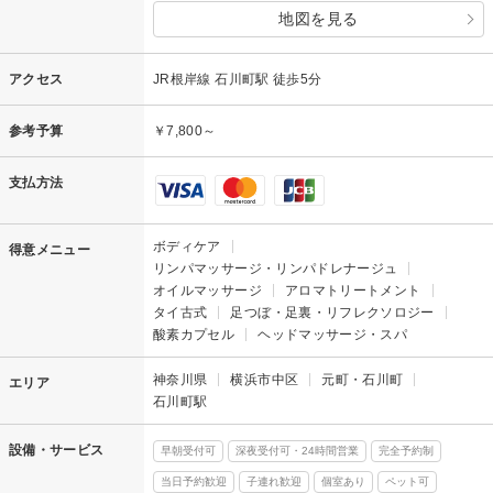
地図を見る
アクセス
JR根岸線 石川町駅 徒歩5分
参考予算
￥7,800～
支払方法
ボディケア
得意メニュー
リンパマッサージ・リンパドレナージュ
オイルマッサージ
アロマトリートメント
タイ古式
足つぼ・足裏・リフレクソロジー
酸素カプセル
ヘッドマッサージ・スパ
神奈川県
横浜市中区
元町・石川町
エリア
石川町駅
設備・サービス
早朝受付可
深夜受付可・24時間営業
完全予約制
当日予約歓迎
子連れ歓迎
個室あり
ペット可