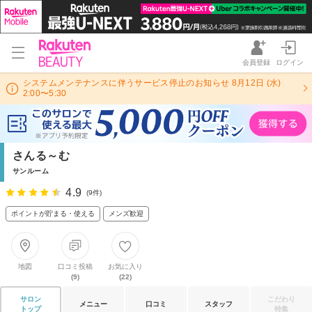
会員登録
ログイン
システムメンテナンスに伴うサービス停止のお知らせ 8月12日 (水)
2:00〜5:30
さんる～む
サンルーム
4.9
(9件)
ポイントが貯まる・使える
メンズ歓迎
地図
口コミ投稿
お気に入り
(9)
(22)
サロン
こだわり
メニュー
口コミ
スタッフ
トップ
特集