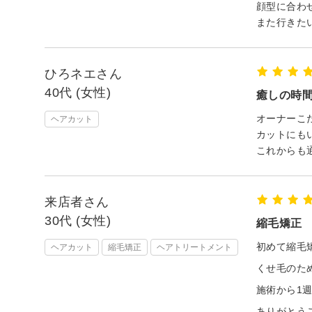
顔型に合わ
また行きた
ひろネエさん
40代 (女性)
癒しの時
オーナーこ
ヘアカット
カットにも
これからも
来店者さん
30代 (女性)
縮毛矯正
初めて縮毛
ヘアカット
縮毛矯正
ヘアトリートメント
くせ毛のた
施術から1週
ありがとう