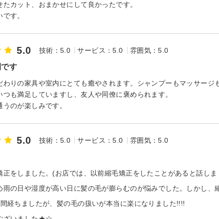
せたカット、おまかせにして良かったです。
いです。
5.0
技術：5.0
サービス：5.0
雰囲気：5.0
間です
だわりの家具や室内にとても癒やされます。シャンプーもマッサージ
いつも満足していますし、友人や同僚に褒められます。
通うのが楽しみです。
5.0
技術：5.0
サービス：5.0
雰囲気：5.0
矯正をしました。(お店では、以前縮毛矯正をしたことがあると話しま
め雨の日や湿度が高い日に髪の毛が膨らむのが悩みでした。しかし、縮
間経ちましたが、髪の毛の扱いが本当に楽になりました!!!!
ございました★☆