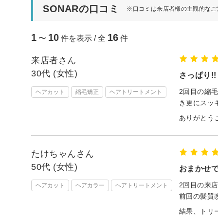
SONARの口コミ
※口コミは来店者様の主観的なご
1
10
16
〜
件を表示 / 全
件
来店者さん
30代 (女性)
さっぱり!!
2回目の縮
ヘアカット
縮毛矯正
ヘアトリートメント
き更にスッキ
ありがとう
たけちゃんさん
50代 (女性)
おまかせ
2回目の来
ヘアカット
ヘアカラー
ヘアトリートメント
前回の髪質
結果、トリ