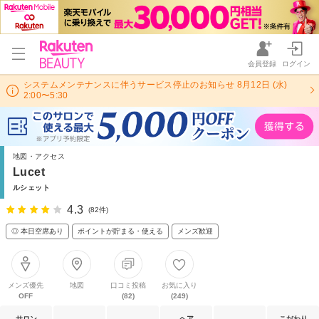
会員登録
ログイン
システムメンテナンスに伴うサービス停止のお知らせ 8月12日 (水)
2:00〜5:30
地図・アクセス
Lucet
ルシェット
4.3
(82件)
◎ 本日空席あり
ポイントが貯まる・使える
メンズ歓迎
メンズ優先
地図
口コミ投稿
お気に入り
OFF
(82)
(249)
サロン
ヘア
こだわり