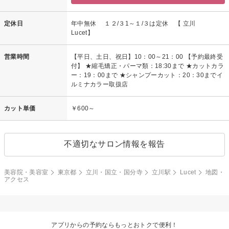
定休日
年中無休 １２/３1～１/３は定休 【 立川
Lucet】
営業時間
【平日、土日、祝日】10：00～21：00 【予約最終受
付】 ★縮毛矯正・パーマ類：18:30まで ★カットカラ
ー：19：00まで ★シャンプーカット：20：30までイ
ルミナカラー取扱店
カット単価
￥600～
不適切なサロン情報を報告
美容院・美容室
東京都
立川・国立・国分寺
立川駅
Lucet
地図・
アクセス
アプリからの予約ならもっとおトクで便利！