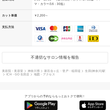
マ・カラー/16：30迄）
カット単価
￥2,200～
支払方法
不適切なサロン情報を報告
美容院・美容室
神奈川県
新百合ヶ丘・登戸・稲田堤
生田(神奈川)駅
ICH・GO 生田店
地図・アクセス
アプリからの予約ならもっとおトクで便利！