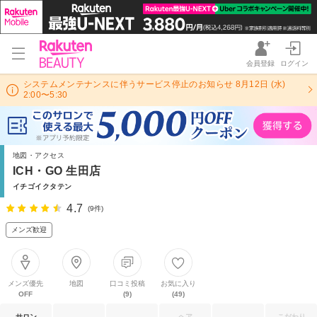
会員登録
ログイン
システムメンテナンスに伴うサービス停止のお知らせ 8月12日 (水)
2:00〜5:30
地図・アクセス
ICH・GO 生田店
イチゴイクタテン
4.7
(9件)
メンズ歓迎
メンズ優先
地図
口コミ投稿
お気に入り
OFF
(9)
(49)
サロン
ヘア
こだわり