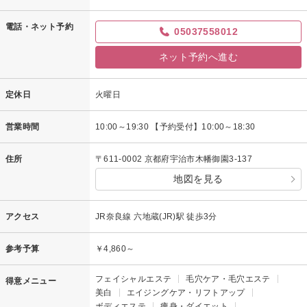
電話・ネット予約
05037558012
ネット予約へ進む
定休日
火曜日
営業時間
10:00～19:30 【予約受付】10:00～18:30
住所
〒611-0002 京都府宇治市木幡御園3-137
地図を見る
アクセス
JR奈良線 六地蔵(JR)駅 徒歩3分
参考予算
￥4,860～
フェイシャルエステ
毛穴ケア・毛穴エステ
得意メニュー
美白
エイジングケア・リフトアップ
ボディエステ
痩身・ダイエット