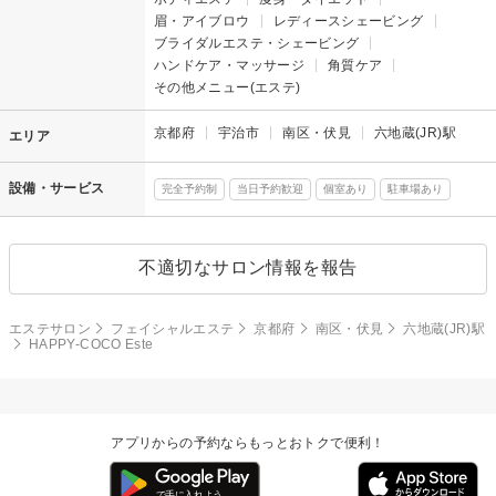
眉・アイブロウ
レディースシェービング
ブライダルエステ・シェービング
ハンドケア・マッサージ
角質ケア
その他メニュー(エステ)
京都府
宇治市
南区・伏見
六地蔵(JR)駅
エリア
設備・サービス
完全予約制
当日予約歓迎
個室あり
駐車場あり
不適切なサロン情報を報告
エステサロン
フェイシャルエステ
京都府
南区・伏見
六地蔵(JR)駅
HAPPY-COCO Este
アプリからの予約ならもっとおトクで便利！