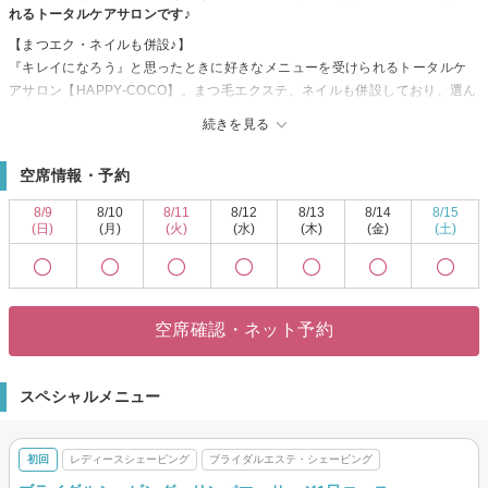
れるトータルケアサロンです♪
【まつエク・ネイルも併設♪】
『キレイになろう』と思ったときに好きなメニューを受けられるトータルケ
アサロン【HAPPY-COCO】。まつ毛エクステ、ネイルも併設しており、選ん
だメニュー別の施術ルームがあります！
続きを見る
【丁寧な施術とキレイな仕上がりで人気★】
担当スタッフがマンツーマンでトータル的に施術・アドバイスしてくれるの
空席情報・予約
で、気になることも細かく相談できるのがうれしいところ。完全予約制でお
届けする美のためのくつろぎ感と『キレイになった！』と感動するその瞬間
8/9
8/10
8/11
8/12
8/13
8/14
8/15
を、しっかり体験していただけます。キャビテーション痩身・モンテセラピ
(日)
(月)
(火)
(水)
(木)
(金)
(土)
ー・フェイシャルハンドマッサージ―…ぜひお試し下さい☆
【ご新規様もお気軽にお越し下さい◎】
JR奈良線 六地蔵駅から徒歩3分、料金設定もお手頃だから、ながく通えるの
も嬉しい♪クチコミで人気の完全予約制の隠れ家サロンで、キレイを手に入れ
空席確認・ネット予約
ましょう☆皆様のお越しを、お待ちしております。
スペシャルメニュー
初回
レディースシェービング
ブライダルエステ・シェービング