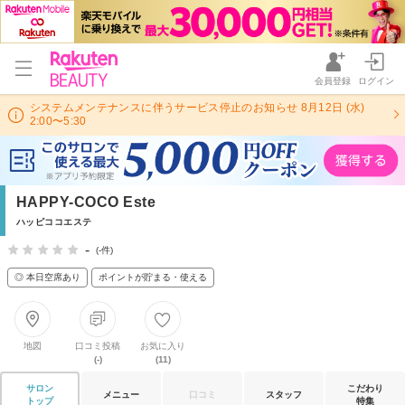
会員登録
ログイン
システムメンテナンスに伴うサービス停止のお知らせ 8月12日 (水)
2:00〜5:30
HAPPY-COCO Este
ハッピココエステ
-
(-件)
◎ 本日空席あり
ポイントが貯まる・使える
地図
口コミ投稿
お気に入り
(-)
(11)
サロン
こだわり
メニュー
口コミ
スタッフ
トップ
特集