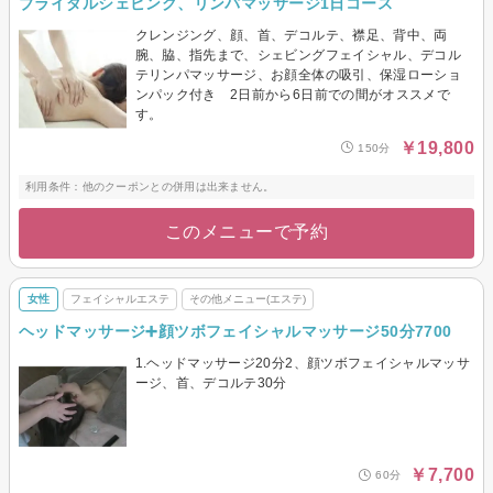
ブライダルシェビング、リンパマッサージ1日コース
クレンジング、顔、首、デコルテ、襟足、背中、両
腕、脇、指先まで、シェビングフェイシャル、デコル
テリンパマッサージ、お顔全体の吸引、保湿ローショ
ンパック付き 2日前から6日前での間がオススメで
す。
￥19,800
150分
利用条件：他のクーポンとの併用は出来ません。
このメニューで予約
女性
フェイシャルエステ
その他メニュー(エステ)
ヘッドマッサージ➕顔ツボフェイシャルマッサージ50分7700
1.ヘッドマッサージ20分2、顔ツボフェイシャルマッサ
ージ、首、デコルテ30分
￥7,700
60分