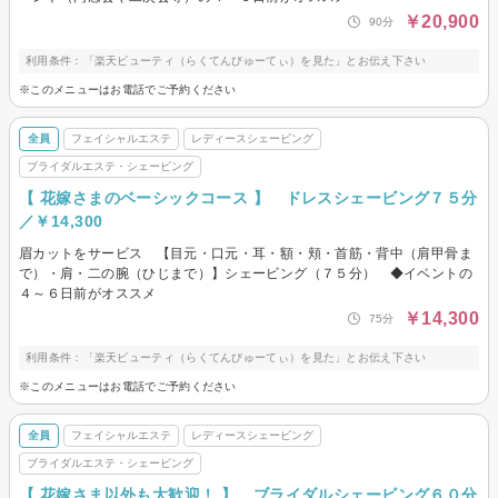
￥20,900
90分
利用条件：「楽天ビューティ（らくてんびゅーてぃ）を見た」とお伝え下さい
※このメニューはお電話でご予約ください
全員
フェイシャルエステ
レディースシェービング
ブライダルエステ・シェービング
【 花嫁さまのベーシックコース 】 ドレスシェービング７５分
／￥14,300
眉カットをサービス 【目元・口元・耳・額・頬・首筋・背中（肩甲骨ま
で）・肩・二の腕（ひじまで）】シェービング（７５分） ◆イベントの
４～６日前がオススメ
￥14,300
75分
利用条件：「楽天ビューティ（らくてんびゅーてぃ）を見た」とお伝え下さい
※このメニューはお電話でご予約ください
全員
フェイシャルエステ
レディースシェービング
ブライダルエステ・シェービング
【 花嫁さま以外も大歓迎！ 】 ブライダルシェービング６０分