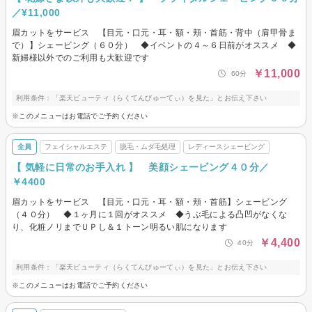
／¥11,000
眉カットをサービス 【目元・口元・耳・額・頬・首筋・背中（肩甲骨ま
で）】シェービング（６０分） ◆イベントの４～６日前がオススメ ◆
新婦様以外でのご利用も大歓迎です
￥11,000
60分
利用条件：「楽天ビューティ（らくてんびゅーてぃ）を見た」とお伝え下さい
※このメニューはお電話でご予約ください
全員
フェイシャルエステ
脱毛・ムダ毛処理
レディースシェービング
【 気軽に日常のお手入れ 】 美顔シェービング４０分／
￥4400
眉カットをサービス 【目元・口元・耳・額・頬・首筋】シェービング
（４０分） ◆１ヶ月に１回がオススメ ◆うぶ毛による凸凹がなくな
り、化粧ノリまでＵＰし＆１トーン明るい肌になります
￥4,400
40分
利用条件：「楽天ビューティ（らくてんびゅーてぃ）を見た」とお伝え下さい
※このメニューはお電話でご予約ください