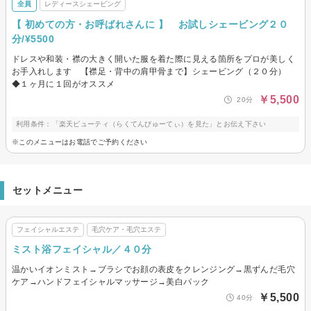
全員
レディースシェービング
【 初めての方・お呼ばれさんに 】 お試しシェービング２０
分/¥5500
ドレスや和装・襟の大きく開いた服を着た際に見える箇所をプロが美しく
お手入れします 【襟足・背中の肩甲骨まで】シェービング（２０分）
◆１ヶ月に１回がオススメ
￥5,500
20分
利用条件：「楽天ビューティ（らくてんびゅーてぃ）を見た」とお伝え下さい
※このメニューはお電話でご予約ください
セットメニュー
フェイシャルエステ
毛穴ケア・毛穴エステ
ミスト浴フェイシャル／４０分
温かいイオンミスト→ブラシでお顔の表皮をクレンジング→黒ずんだ毛穴
ケア→ハンドフェイシャルマッサージ→美白パック
￥5,500
40分