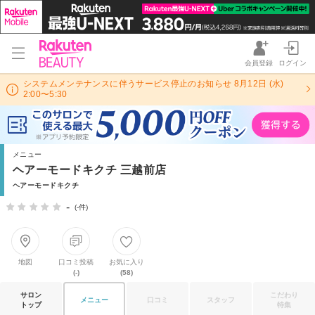
会員登録
ログイン
システムメンテナンスに伴うサービス停止のお知らせ 8月12日 (水)
2:00〜5:30
メニュー
ヘアーモードキクチ 三越前店
ヘアーモードキクチ
-
(-件)
地図
口コミ投稿
お気に入り
(-)
(58)
サロン
こだわり
メニュー
口コミ
スタッフ
トップ
特集