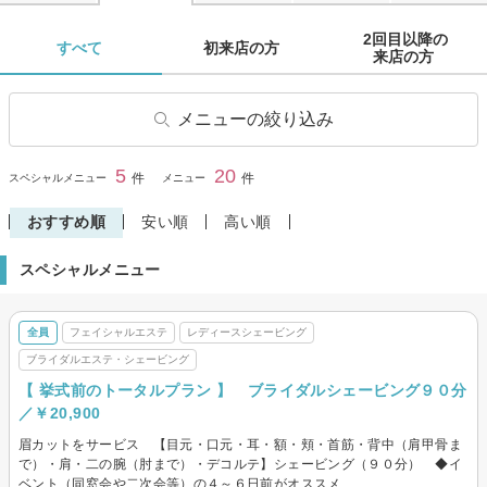
2回目以降の

すべて 
初来店の方 
来店の方 
メニューの絞り込み
フェイシャルエステ
毛穴ケア・毛穴エステ
5
20
閉じる
件
件
スペシャルメニュー
メニュー
脱毛・ムダ毛処理
レディースシェービング
おすすめ順
安い順
高い順
ブライダルエステ・シェービ
ング
スペシャルメニュー
全員
フェイシャルエステ
レディースシェービング
ブライダルエステ・シェービング
【 挙式前のトータルプラン 】 ブライダルシェービング９０分
／￥20,900
眉カットをサービス 【目元・口元・耳・額・頬・首筋・背中（肩甲骨ま
で）・肩・二の腕（肘まで）・デコルテ】シェービング（９０分） ◆イ
ベント（同窓会や二次会等）の４～６日前がオススメ