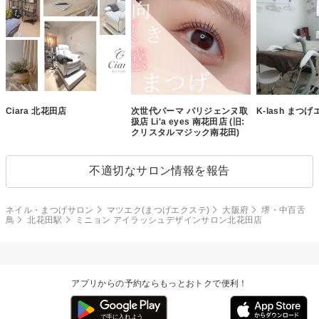
Ciara 北花田店
次世代パーマ パリジェンヌ取
K-lash まつ
扱店 Li'a eyes 南花田店 (旧:
クリスタルマジック南花田)
不適切なサロン情報を報告
ネイル・まつげサロン
マツエク(まつげエクステ)
大阪府
堺・中百舌
鳥
北花田駅
ミニョン アイラッシュデザインサロン北花田店
アプリからの予約ならもっとおトクで便利！