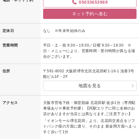
05033653969
ネット予約へ進む
定休日
なし ※年末年始休のみ
営業時間
平日・土・祝 9:30～19:30／日曜 9:30～18:30 ※
日・メニューにより、営業時間・受付時間が異なる場
合がございます。
住所
〒591-8002 大阪府堺市北区北花田町1-16-1 浅香3号
館ビル1F・2F
地図を見る
アクセス
大阪市営地下鉄・御堂筋線 北花田駅 徒歩1分（専用駐
車場あり※事前予約要）【同駅エリアに同じ名称のお
店がありますが当店とは異なります,ご注意下さい】
「イオンモール堺北花田」より、北花田交差点をソフ
トバンク様の方面に渡り、そのまま 新金岡方面へまっ
すぐ歩いて1分