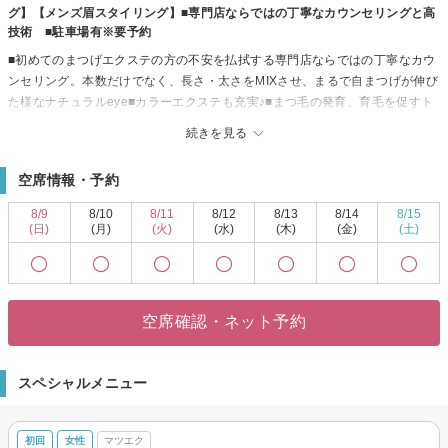
グ】【メンズ眉スタイリング】■専門店ならではの丁寧なカウンセリングと高
技術 ■駐車場有※要予約
■初めてのまつげエクステの方の不安を払拭する専門店ならではの丁寧なカウ
ンセリング。本数だけでなく、長さ・太さをMIXさせ、まるで自まつげが伸び
た様なナチュラルeye■カラーエクステも充実♪■まつ毛の発育、育毛を促すト
リートメント/目元ケア・フェイシャルケア等のケアMENUも人気です
続きを見る
★ＬＥＤマツエク…圧倒的高持続！！モチがイイ♪敏感ｅｙｅにもオススメで
す
空席情報・予約
★バインドロック…くっきりとした存在感！エクステの「濃さ」＆「持ち」
抜群！！
8/9
8/10
8/11
8/12
8/13
8/14
8/15
★ボリュームフェザー３Ｄラッシュ…自分史上最大に《濃い！》とのお声も♪
(日)
(月)
(火)
(水)
(木)
(金)
(土)
★フラットマットラッシュ…軽い装着感！フラットな形状なので自睫毛とエ
クステがピタッとフィット＝「持ち」がイイ！
★パリジェンヌラッシュリフト…次世代まつげパーマ。専門店の技術で仕上
がり「キレイ」
空席確認・ネット予約
★似合わせまつげパーマ…ロッドの種類を色々取り揃えています
★眉スタイリング…眉毛のバランスが左右整い、垢ぬけFace♪お薦めです♪♪♪
●手指消毒・換気など行っております／体温が37.5度以上の場合はご来店前に
スペシャルメニュー
ご連絡下さい／ご不便をお掛け致しますがご了承下さい
初回
女性
マツエク