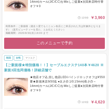
14mm)カール(J/C/CC)をMixしご提案●次回来店時付替
オフ￥0
￥3,960
120分
利用条件：ご新規様（過去１度でもミニョン各店にご来店された方は対象外となりま
す）（楽天ビューティーを見た、とお伝えください）
掲載期間：2026/9/30(水) 18:00 まで
このメニューで予約
初回
女性
マツエク
【ご新規様★特別価格！！】セーブルエクステ140本￥4620 ※
新規3回迄同価格！詳細店舗で
★他店オフ込,但し他店LED/バインドロックオフは¥550
要★新規来店9/30迄 ●太さ(0.1/0.15mm)長さ(5～
14mm)カール(J/C/CC)をMixしご提案●次回来店時付替
オフ￥0
￥4,620
120分