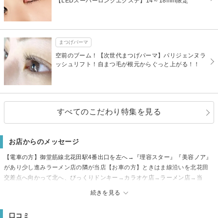
【LEDスーパーロングエクステ】14～18mm限定
まつげパーマ
空前のブーム！【次世代まつげパーマ】パリジェンヌラ
ッシュリフト！自まつ毛が根元からぐっと上がる！！
すべてのこだわり特集を見る
お店からのメッセージ
【電車の方】御堂筋線北花田駅4番出口を左へ→『理容スター』『美容ノア』
があり少し進みラーメン店の隣が当店【お車の方】ときはま線沿いを北花田
交差点へ向かって北へ、びっくりドンキー→カラオケ店→ラーメン店→当
店。当店すぐ脇（信号の手前、建物の下をくぐる）に駐車場入口があります
続きを見る
※お車はご予約時に予約必須
■お目元周りのトラブルやご妊婦様、男性の施術・ご同席はご遠慮頂いてます
口コミ