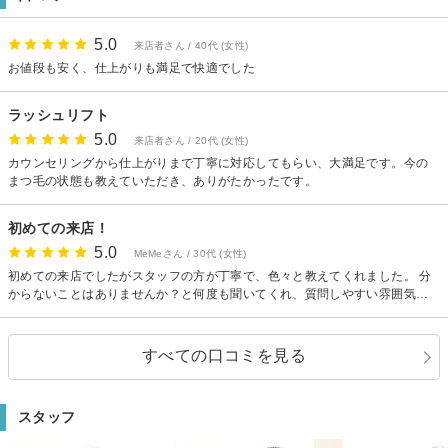
☆15歳以上17歳以下の方：施術を受ける場合は親権者の同伴又は同意者が必
要。親権者の方にご記入頂きご持参下さい。詳細電話問合せを。15歳以下の
小中学生の施術はお断り
5.0
来店者さん / 40代 (女性)
☆電子マネー(WAON等)、QR決済(PayPay等)可
お値段も安く、仕上がりも満足で快適でした
ラッシュリフト
5.0
来店者さん / 20代 (女性)
カウンセリングから仕上がりまで丁寧に対応してもらい、大満足です。今の
まつ毛の状態も教えていただき、ありがたかったです。
初めての来店！
5.0
MeMeさん / 30代 (女性)
初めての来店でしたがスタッフの方が丁寧で、色々と教えてくれました。 分
からないことはありませんか？と何度も聞いてくれ、質問しやすい雰囲気に
好感がもてました！ お店も清潔で静か、落ち着いた空間に癒されました。 初
めてパリジェンヌをしたので、持ちがどれくらいか楽しみです！ また行かせ
て頂きたいなと思いました！
すべての口コミを見る
スタッフ