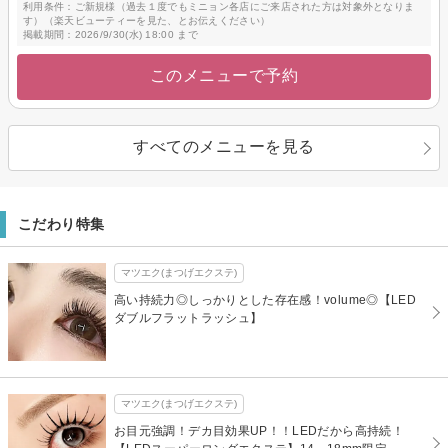
利用条件：ご新規様（過去１度でもミニョン各店にご来店された方は対象外となりま
す）（楽天ビューティーを見た、とお伝えください）
掲載期間：2026/9/30(水) 18:00 まで
このメニューで予約
すべてのメニューを見る
こだわり特集
マツエク(まつげエクステ)
高い持続力◎しっかりとした存在感！volume◎【LED
ダブルフラットラッシュ】
マツエク(まつげエクステ)
お目元強調！デカ目効果UP！！LEDだから高持続！