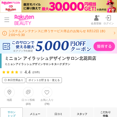
会員登録
ログイン
システムメンテナンスに伴うサービス停止のお知らせ 8月12日 (水)
2:00〜5:30
ミニョン アイラッシュデザインサロン北花田店
ミニョンアイラッシュデザインサロンキタハナダテン
4.4
(23件)
◎ 本日空席あり
ポイントが貯まる・使える
地図
口コミ投稿
お気に入り
(23)
(78)
サロン
こだわり
メニュー
口コミ
スタッフ
トップ
特集