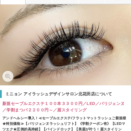
ミニョン アイラッシュデザインサロン北花田店について
新規セーブルエクステ１００本３３００円／LED／パリジェンヌ
／学割まつパ２２００円～／眉スタイリング
アンドヘルシー導入！≪セーブルエクステ/フラットマットラッシュご新規様
★特別価格≫【パリジェンヌラッシュリフト】《学割クーポン有》【LEDマ
ツエク★圧倒的高持続】【バインドロック】【美眉が叶う！眉スタイリン