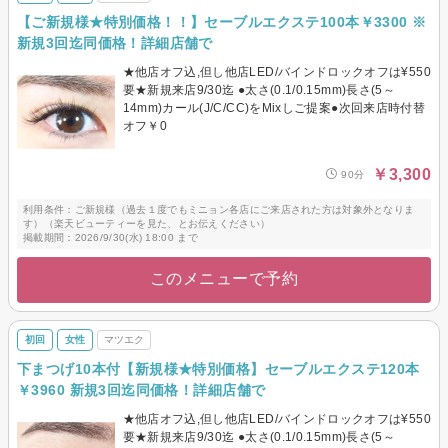
【ご新規様★特別価格！！】セーブルエクステ100本￥3300 ※
新規3回迄同価格！詳細店舗で
★他店オフ込,但し他店LED/バインドロックオフは¥550
要★新規来店9/30迄 ●太さ(0.1/0.15mm)長さ(5～
14mm)カール(J/C/CC)をMixしご提案●次回来店時付替
オフ￥0
￥3,300
90分
利用条件：ご新規様（過去１度でもミニョン各店にご来店された方は対象外となりま
す）（楽天ビューティーを見た、とお伝えください）
掲載期間：2026/9/30(水) 18:00 まで
このメニューで予約
初回
女性
マツエク
下まつげ10本付【新規様★特別価格】セーブルエクステ120本
￥3960 新規3回迄同価格！詳細店舗で
★他店オフ込,但し他店LED/バインドロックオフは¥550
要★新規来店9/30迄 ●太さ(0.1/0.15mm)長さ(5～