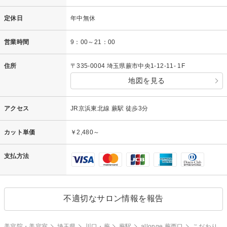
定休日
年中無休
営業時間
9：00～21：00
住所
〒335-0004 埼玉県蕨市中央1-12-11- 1F
地図を見る
アクセス
JR京浜東北線 蕨駅 徒歩3分
カット単価
￥2,480～
支払方法
不適切なサロン情報を報告
美容院・美容室
埼玉県
川口・蕨
蕨駅
allonge 蕨西口
こだわり