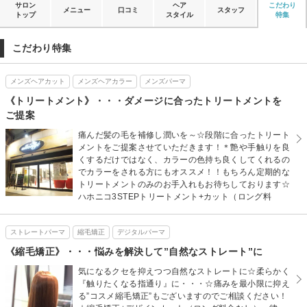
サロン
ヘア
こだわり
メニュー
口コミ
スタッフ
トップ
スタイル
特集
こだわり特集
メンズヘアカット
メンズヘアカラー
メンズパーマ
《トリートメント》・・・ダメージに合ったトリートメントを
ご提案
痛んだ髪の毛を補修し潤いを～☆段階に合ったトリート
メントをご提案させていただきます！＊艶や手触りを良
くするだけではなく、カラーの色持ち良くしてくれるの
でカラーをされる方にもオススメ！！もちろん定期的な
トリートメントのみのお手入れもお待ちしております☆
ハホニコ3STEPトリートメント+カット（ロング料
ストレートパーマ
縮毛矯正
デジタルパーマ
《縮毛矯正》・・・悩みを解決して”自然なストレート”に
気になるクセを抑えつつ自然なストレートに☆柔らかく
『触りたくなる指通り』に・・・☆痛みを最小限に抑え
る”コスメ縮毛矯正”もございますのでご相談ください！