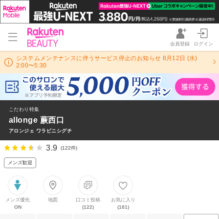
会員登録
ログイン
システムメンテナンスに伴うサービス停止のお知らせ 8月12日 (水)
2:00〜5:30
こだわり特集
allonge 蕨西口
アロンジェ ワラビニシグチ
3.9
(122件)
メンズ歓迎
メンズ優先
地図
口コミ投稿
お気に入り
ON
(122)
(181)