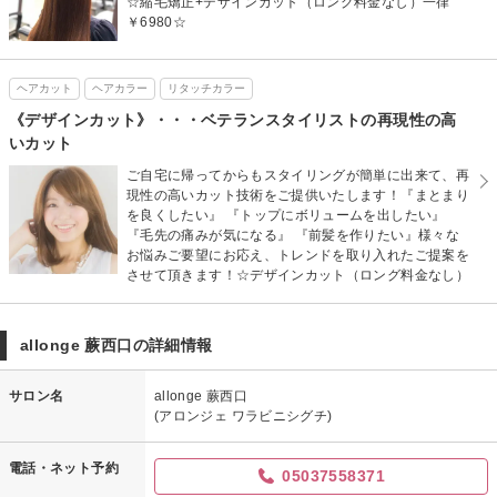
☆縮毛矯正+デザインカット（ロング料金なし）一律
￥6980☆
ヘアカット
ヘアカラー
リタッチカラー
《デザインカット》・・・ベテランスタイリストの再現性の高
いカット
ご自宅に帰ってからもスタイリングが簡単に出来て、再
現性の高いカット技術をご提供いたします！『まとまり
を良くしたい』 『トップにボリュームを出したい』
『毛先の痛みが気になる』 『前髪を作りたい』様々な
お悩みご要望にお応え、トレンドを取り入れたご提案を
させて頂きます！☆デザインカット（ロング料金なし）
allonge 蕨西口の詳細情報
サロン名
allonge 蕨西口
(アロンジェ ワラビニシグチ)
電話・ネット予約
05037558371