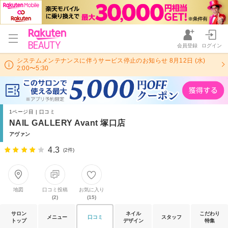
会員登録
ログイン
システムメンテナンスに伴うサービス停止のお知らせ 8月12日 (水)
2:00〜5:30
1ページ目 | 口コミ
NAIL GALLERY Avant 塚口店
アヴァン
4.3
(2件)
地図
口コミ投稿
お気に入り
(2)
(15)
サロン
ネイル
こだわり
メニュー
口コミ
スタッフ
トップ
デザイン
特集