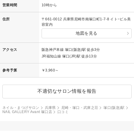
営業時間
10時から
住所
〒661-0012 兵庫県尼崎市南塚口町1-7-8 イト−ビル美
容室内
地図を見る
アクセス
阪急神戸本線 塚口(阪急)駅 徒歩3分
JR福知山線 塚口(JR)駅 徒歩13分
参考予算
￥3,960～
不適切なサロン情報を報告
ネイル・まつげサロン
兵庫県
尼崎・塚口・武庫之荘
塚口(阪急)駅
NAIL GALLERY Avant 塚口店
口コミ