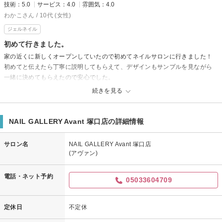
技術：5.0
サービス：4.0
雰囲気：4.0
わかこさん / 10代 (女性)
ジェルネイル
初めて行きました。
家の近くに新しくオープンしていたので初めてネイルサロンに行きました！
初めてと伝えたら丁寧に説明してもらえて、デザインもサンプルを見ながら
一緒に決めてもらえたので安心でした。
初めてネイルをする人のコースと言うのがあってお安くできましたしデザイ
続きを見る
ンも想像通りのシンプルでキレイな感じにしてもらえて満足です！
店内は小さく落ち着く感じでした。
ぜひまた行かせてもらいたいです。
NAIL GALLERY Avant 塚口店の詳細情報
サロン名
NAIL GALLERY Avant 塚口店
(アヴァン)
電話・ネット予約
05033604709
定休日
不定休