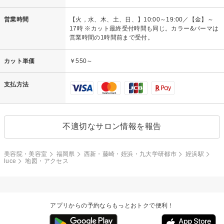
営業時間
【火，水、木、土、日、】10:00～19:00／【金】～
17時 ※カット最終受付時間も同じ。カラー&パーマは
営業時間の1時間前まで受付。
カット単価
￥550～
支払方法
不適切なサロン情報を報告
美容院・美容室
福岡県
西新・藤崎・姪浜・九大学研都市
姪浜駅
luce
地図・アクセス
アプリからの予約ならもっとおトクで便利！