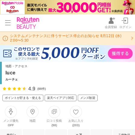
会員登録
ログイン
システムメンテナンスに伴うサービス停止のお知らせ 8月12日 (水)
2:00〜5:30
地図・アクセス
luce
ルーチェ
4.9
(98件)
ポイントが貯まる・使える
楽天ペイアプリ対応
メンズ歓迎
メンズ優先
地図
口コミ投稿
お気に入り
OFF
(98)
(203)
サロン
ヘア
こだわり