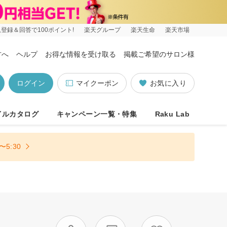
登録＆回答で100ポイント!
楽天グループ
楽天生命
楽天市場
方へ
ヘルプ
お得な情報を受け取る
掲載ご希望のサロン様
ログイン
マイクーポン
お気に入り
イルカタログ
キャンペーン一覧・特集
Raku Lab
5:30