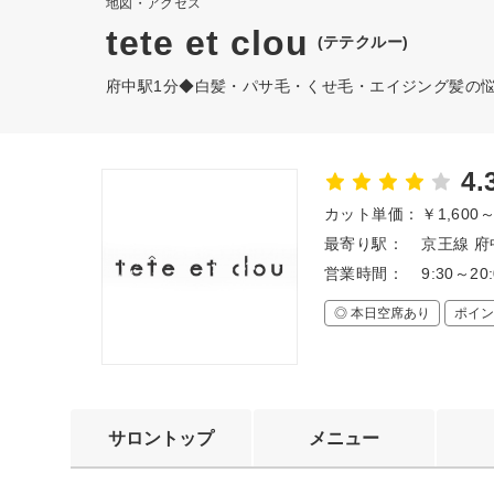
地図・アクセス
tete et clou
(テテクルー)
府中駅1分◆白髪・パサ毛・くせ毛・エイジング髪の
4.
カット単価：
￥1,600
最寄り駅：
京王線 
営業時間：
9:30～2
◎ 本日空席あり
ポイン
サロントップ
メニュー