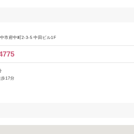
府中市府中町2-3-5 中田ビル1F
4775
1分
歩17分