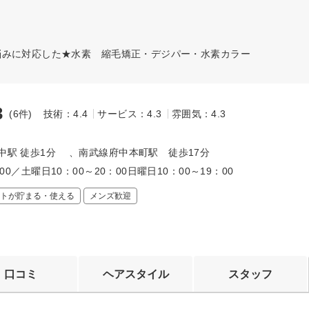
悩みに対応した★水素 縮毛矯正・デジパー・水素カラー
3
(6件)
技術：4.4
サービス：4.3
雰囲気：4.3
～
府中駅 徒歩1分 、南武線府中本町駅 徒歩17分
0:00／土曜日10：00～20：00日曜日10：00～19：00
トが貯まる・使える
メンズ歓迎
口コミ
ヘアスタイル
スタッフ