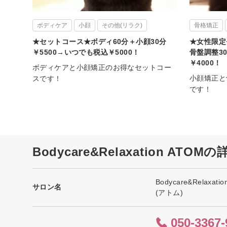
ボディケア
小顔
その他(リラク)
骨格矯正
★セットコース★ボディ60分＋小顔30分
★女性限定
￥5500→いつでも税込￥5000！
骨盤調整30
￥4000！
ボディケアと小顔矯正のお得なセットコー
小顔矯正と
スです！
です！
Bodycare&Relaxation ATOM
Bodycare&Relaxati
サロン名
(アトム)
050-3367-