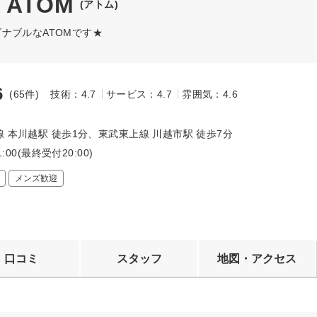
n ATOM
(アトム)
ナブルなATOMです★
6
(65件)
技術：4.7
サービス：4.7
雰囲気：4.6
～
 本川越駅 徒歩1分、東武東上線 川越市駅 徒歩7分
1:00(最終受付20:00)
メンズ歓迎
口コミ
スタッフ
地図・アクセス