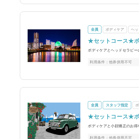
全員
ボディケア
ヘッ
★セットコース★ボデ
ボディケアとヘッドセラピー
利用条件：他券併用不可
全員
スタッフ指定
★セットコース★ボデ
ボディケアと小顔矯正のお得
利用条件：他券併用不可