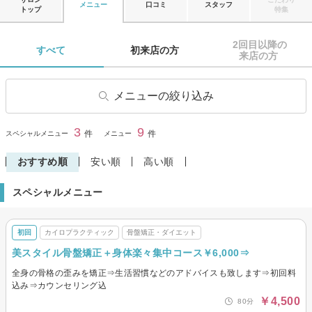
メニュー
口コミ
スタッフ
トップ
特集
2回目以降の

すべて 
初来店の方 
来店の方 
メニューの絞り込み
整体
骨盤矯正・ダイエット
3
9
閉じる
件
件
スペシャルメニュー
メニュー
カイロプラクティック
ボディケア
おすすめ順
安い順
高い順
スペシャルメニュー
初回
カイロプラクティック
骨盤矯正・ダイエット
美スタイル骨盤矯正＋身体楽々集中コース￥6,000⇒
全身の骨格の歪みを矯正⇒生活習慣などのアドバイスも致します⇒初回料
込み⇒カウンセリング込
￥4,500
80分