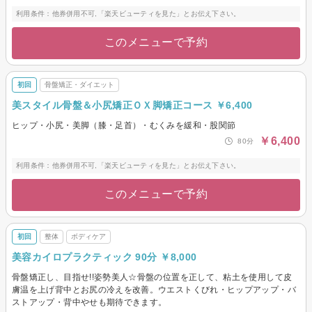
利用条件：他券併用不可,「楽天ビューティを見た」とお伝え下さい。
このメニューで予約
初回
骨盤矯正・ダイエット
美スタイル骨盤＆小尻矯正ＯＸ脚矯正コース ￥6,400
ヒップ・小尻・美脚（膝・足首）・むくみを緩和・股関節
￥6,400
80分
利用条件：他券併用不可,「楽天ビューティを見た」とお伝え下さい。
このメニューで予約
初回
整体
ボディケア
美容カイロプラクティック 90分 ￥8,000
骨盤矯正し、目指せ!!姿勢美人☆骨盤の位置を正して、粘土を使用して皮
膚温を上げ背中とお尻の冷えを改善。ウエストくびれ・ヒップアップ・バ
ストアップ・背中やせも期待できます。