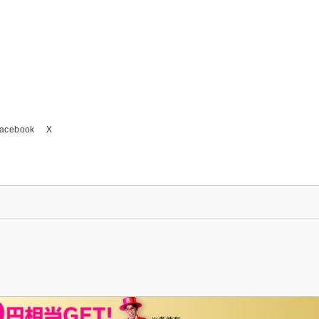
acebook
X