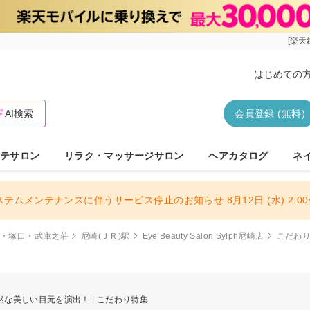
[楽天
はじめての
AI検索
会員登録 (無料)
テサロン
リラク・マッサージサロン
ヘアカタログ
ネ
ステムメンテナンスに伴うサービス停止のお知らせ 8月12日 (水) 2:00〜
崎・塚口・武庫之荘
尼崎(ＪＲ)駅
Eye Beauty Salon Sylph尼崎店
こだわ
自然な美しい目元を演出！ | こだわり特集