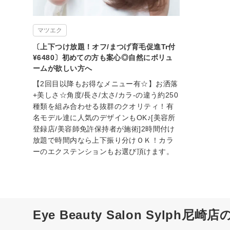
マツエク
〔上下つけ放題！オフ/まつげ育毛促進Tr付
¥6480〕初めての方も案心◎自然にボリュ
ームが欲しい方へ
【2回目以降もお得なメニュー有☆】お洒落
+美しさ☆角度/長さ/太さ/カラ-の違う約250
種類を組み合わせる抜群のクオリティ！有
名モデル達に人気のデザインもOK♪[美容所
登録店/美容師免許保持者が施術]2時間付け
放題で時間内なら上下振り分けＯＫ！カラ
ーのエクステンションもお選び頂けます。
Eye Beauty Salon Sylph尼