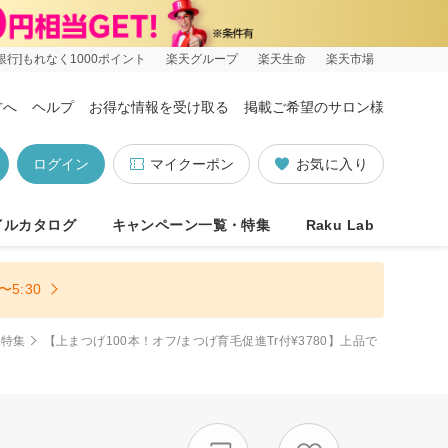
銀行]もれなく1000ポイント
楽天グループ
楽天生命
楽天市場
方へ
ヘルプ
お得な情報を受け取る
掲載ご希望のサロン様
ログイン
マイクーポン
お気に入り
イルカタログ
キャンペーン一覧・特集
Raku Lab
5:30
り特集
【上まつげ100本！オフ/まつげ育毛促進Tr付¥3780】上品で