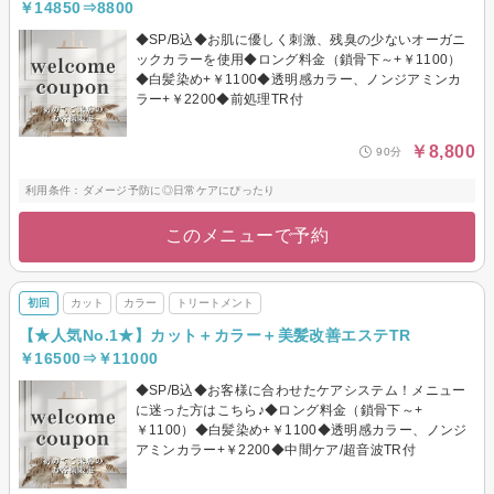
￥14850⇒8800
◆SP/B込◆お肌に優しく刺激、残臭の少ないオーガニ
ックカラーを使用◆ロング料金（鎖骨下～+￥1100）
◆白髪染め+￥1100◆透明感カラー、ノンジアミンカ
ラー+￥2200◆前処理TR付
￥8,800
90分
利用条件：ダメージ予防に◎日常ケアにぴったり
このメニューで予約
初回
カット
カラー
トリートメント
【★人気No.1★】カット＋カラー＋美髪改善エステTR
￥16500⇒￥11000
◆SP/B込◆お客様に合わせたケアシステム！メニュー
に迷った方はこちら♪◆ロング料金（鎖骨下～+
￥1100）◆白髪染め+￥1100◆透明感カラー、ノンジ
アミンカラー+￥2200◆中間ケア/超音波TR付