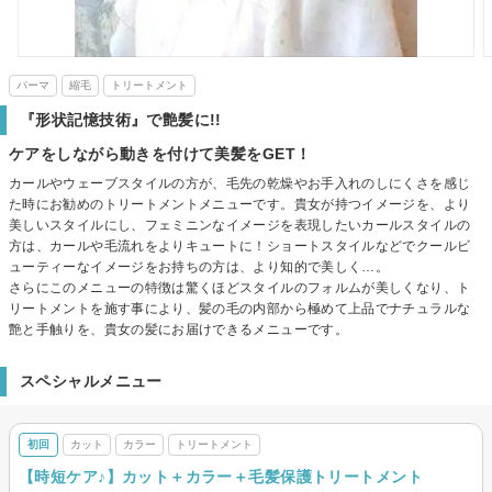
パーマ
縮毛
トリートメント
『形状記憶技術』で艶髪に!!
ケアをしながら動きを付けて美髪をGET！
カールやウェーブスタイルの方が、毛先の乾燥やお手入れのしにくさを感じ
た時にお勧めのトリートメントメニューです。貴女が持つイメージを、より
美しいスタイルにし、フェミニンなイメージを表現したいカールスタイルの
方は、カールや毛流れをよりキュートに！ショートスタイルなどでクールビ
ューティーなイメージをお持ちの方は、より知的で美しく…。
さらにこのメニューの特徴は驚くほどスタイルのフォルムが美しくなり、ト
リートメントを施す事により、髪の毛の内部から極めて上品でナチュラルな
艶と手触りを、貴女の髪にお届けできるメニューです。
スペシャルメニュー
初回
カット
カラー
トリートメント
【時短ケア♪】カット＋カラー＋毛髪保護トリートメント