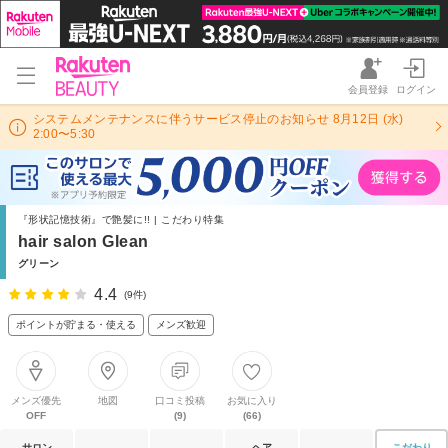
会員登録
ログイン
システムメンテナンスに伴うサービス停止のお知らせ 8月12日 (水)
2:00〜5:30
『形状記憶技術』で艶髪に!! | こだわり特集
hair salon Glean
グリーン
4.4
(9件)
ポイントが貯まる・使える
メンズ歓迎
メンズ優先
地図
口コミ投稿
お気に入り
OFF
(9)
(66)
サロン
ヘア
こだわり