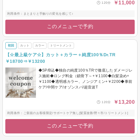
￥11,000
120分
利用条件：まとまりと手触りの変化を感じて♪
このメニューで予約
初回
カット
カラー
トリートメント
【☆最上級ケア☆】カット＋カラー＋純度100％Dr.TR
￥18700⇒￥13200
◆SP/B込◆独自の純度100％TRで徹底したダメージレ
ス施術◆ロング料金（鎖骨下～+￥1100◆白髪染め+
￥1100◆透明感カラー、ノンジアミン+￥2200◆事前
ケア/中間ケア/オゾンスパ/超音波T
￥13,200
120分
利用条件：ご新規のお客様限定/サポートケア無し[髪質改善/野々市/トリートメント]
このメニューで予約