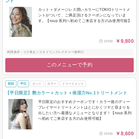
ント
カット＋ダメージレス潤いカラーにTOKIOトリートメ
ントがついて、ご満足頂けるクーポンになっていま
す。【ruup 系列へ初めてご来店する方のみ使用可能】
￥9,800
150分
利用条件：コテ巻き／スタイリングレクチャー無料◎
このメニューで予約
初回
平日
カット
カラー
トリートメント
【平日限定】艶カラー＋カット＋保湿力No.1トリートメント
平日限定のおすすめクーポンです！カラー後のディー
プレイヤートリートメントはとにかくツヤと収まりを
出したい方へ最適なメニューとなります！【ruup 系列
へ初めてご来店する方のみ使用可能】
￥8,600
150分