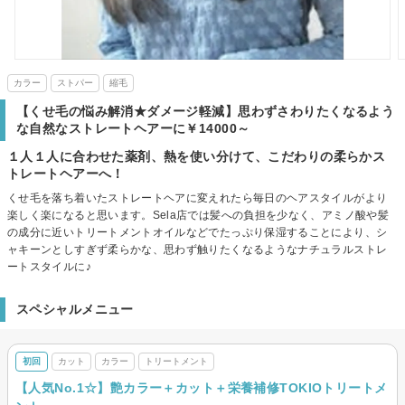
カラー
ストパー
縮毛
【くせ毛の悩み解消★ダメージ軽減】思わずさわりたくなるよう
な自然なストレートヘアーに￥14000～
１人１人に合わせた薬剤、熱を使い分けて、こだわりの柔らかス
トレートヘアーへ！
くせ毛を落ち着いたストレートヘアに変えれたら毎日のヘアスタイルがより
楽しく楽になると思います。Sela店では髪への負担を少なく、アミノ酸や髪
の成分に近いトリートメントオイルなどでたっぷり保湿することにより、シ
ャキーンとしすぎず柔らかな、思わず触りたくなるようなナチュラルストレ
ートスタイルに♪
スペシャルメニュー
初回
カット
カラー
トリートメント
【人気No.1☆】艶カラー＋カット＋栄養補修TOKIOトリートメ