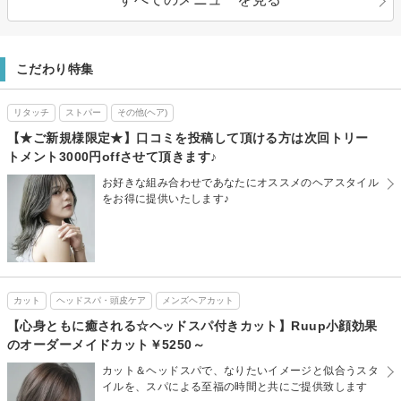
こだわり特集
リタッチ
ストパー
その他(ヘア)
【★ご新規様限定★】口コミを投稿して頂ける方は次回トリー
トメント3000円offさせて頂きます♪
お好きな組み合わせであなたにオススメのヘアスタイル
をお得に提供いたします♪
カット
ヘッドスパ・頭皮ケア
メンズヘアカット
【心身ともに癒される☆ヘッドスパ付きカット】Ruup小顔効果
のオーダーメイドカット￥5250～
カット＆ヘッドスパで、なりたいイメージと似合うスタ
イルを、スパによる至福の時間と共にご提供致します