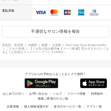
支払方法
不適切なサロン情報を報告
美容院・美容室
沖縄県
那覇
古島駅
Hair ruup Sela design works
こだわり特集
【くせ毛の悩み解消★ダメージ軽減】思わずさわりたくな
るような自然なストレートヘアーに￥14000～
アプリからの予約ならもっとおトクで便利！
はじめての方へ
お問い合わせ
ヘルプ
リリース情報
利用規約
掲載ご希望のサロン様
企業情報
個人情報保護方針
楽天のサービス一覧
アプリ一覧