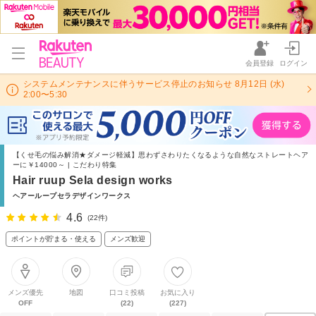
会員登録
ログイン
システムメンテナンスに伴うサービス停止のお知らせ 8月12日 (水)
2:00〜5:30
【くせ毛の悩み解消★ダメージ軽減】思わずさわりたくなるような自然なストレートヘア
ーに￥14000～ | こだわり特集
Hair ruup Sela design works
ヘアーループセラデザインワークス
4.6
(22件)
ポイントが貯まる・使える
メンズ歓迎
メンズ優先
地図
口コミ投稿
お気に入り
OFF
(22)
(227)