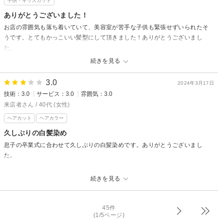
子供・キッズカット
す。
また紫外線など髪やお肌には注意して頂ければと思います。
ありがとうございました！
お店の雰囲気も落ち着いていて、美容室が苦手な子供も緊張せずいられたそ
今後ともどうぞよろしくお願いします。
うです。とてもかっこいい髪型にして頂きました！ありがとうございまし
またのご来店をスタッフ一同心よりお待ちしております。
た。
続きを見る
アルモニーヘアからの返信
子供も緊張もなく安心して頂けて良かったです。
3.0
2024年3月17日
気に入ってもらえると嬉しいです。
技術：3.0
サービス：3.0
雰囲気：3.0
アルモニーヘアでは子供も多くご来店いただけます。
来店者さん / 40代 (女性)
これからもどうぞよろしくお願いします。
ヘアカット
ヘアカラー
久しぶりの白髪染め
息子の卒業式に合わせて久しぶりの白髪染めです。ありがとうございまし
た。
アルモニーヘアからの返信
続きを見る
息子さんのご卒業おめでとうございます。
忙しい中ご来店ありがとうございました。
これからもいろんな行事があると思いますが、よろしくお願いします。
45件
(1/5ページ)