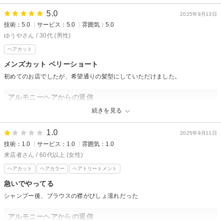
ご満足いただけたようで大変嬉しく思います。
またお会いできる日をスタッフ一同、心よりお待ちしております。
5.0
2025年9月13日
技術：5.0
サービス：5.0
雰囲気：5.0
ゆうやさん / 30代 (男性)
ヘアカット
メンズカット ベリーショート
初めてのお店でしたが、希望通りの髪型にしていただけました。
アルモニーヘアからの返信
この度は初めてのご来店ありがとうございました。
続きを見る
ご希望通りの仕上がりにご満足いただけたようでとても嬉しいです。
ありがとうございます。
1.0
2025年9月11日
またぜひお気軽にお立ち寄りくださいませ。
技術：1.0
サービス：1.0
雰囲気：1.0
来店者さん / 60代以上 (女性)
ヘアカット
ヘアカラー
ヘアトリートメント
急いでやってる
シャンプー後、ブラウスの襟がびしょ濡れだった
アルモニーヘアからの返信