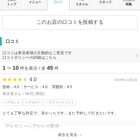
メニュー
口コミ
スタッフ
トップ
スタイル
特集
このお店の口コミを投稿する
口コミ
口コミは来店者様の主観的なご意見です
口コミポリシーの詳細はこちら
1
10
45
〜
件を表示 / 全
件
4.0
2025年11月2日
技術：4.0
サービス：4.0
雰囲気：4.5
来店者さん / 50代 (男性)
ヘアカット
ヘアカラー
ヘアトリートメント
とても丁寧な対応で、良かったです。また予約して行きたいです。
アルモニーヘアからの返信
このたびはご来店いただき、また嬉しいお言葉をありがとうございます。
続きを見る