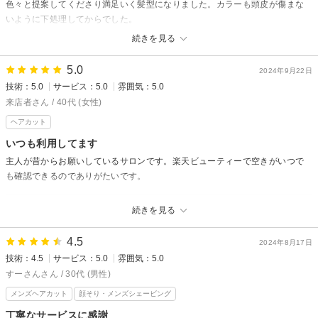
スタッフ一同心よりお待ちしております。
色々と提案してくださり満足いく髪型になりました。カラーも頭皮が傷まな
いように下処理してからでした。
また来たいと思う美容院でした。
続きを見る
アルモニーヘアからの返信
5.0
2024年9月22日
mariaさん口コミありがとうございます。
技術：5.0
サービス：5.0
雰囲気：5.0
アルモニーヘアではカラーと長くお付き合いできるように、頭皮や髪にこ
来店者さん / 40代 (女性)
だわりを持って施術させて頂きます。
ヘアカット
普段私たちが何気なくやっている施術も一言説明をさせていただく事で喜
いつも利用してます
んでいただける一つの価値になればと思っています。
主人が昔からお願いしているサロンです。楽天ビューティーで空きがいつで
髪型も満足して頂けてうれしいです。
も確認できるのでありがたいです。
お客様にとって長く通えるサロンを目指していますので、ぜひ次回もご来
店お願いします。
アルモニーヘアからの返信
続きを見る
スタッフ一同心よりお待ちしております。
来店者さん口コミありがとうございます。
4.5
いつも旦那さんとは、息子さんの近況報告など楽しくお話させて頂いてお
2024年8月17日
技術：4.5
サービス：5.0
雰囲気：5.0
ります。これからもよろしくお願いします。
すーさんさん / 30代 (男性)
予約サイトも便利ですよね！
メンズヘアカット
顔そり・メンズシェービング
またのご来店をスタッフ一同心よりお待ちしております。
丁寧なサービスに感謝