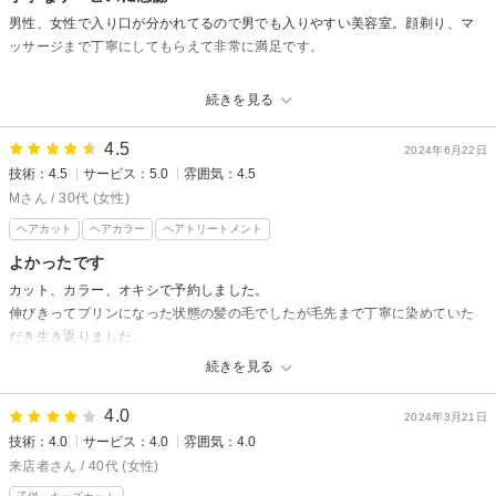
男性、女性で入り口が分かれてるので男でも入りやすい美容室。顔剃り、マ
ッサージまで丁寧にしてもらえて非常に満足です。
アルモニーヘアからの返信
続きを見る
口コミありがとうございます。
今回は、メンズヘアカット / 顔剃り・メンズシェービングでのご来店あり
4.5
2024年6月22日
がとうございました。
技術：4.5
サービス：5.0
雰囲気：4.5
たくさんの誉めて頂き嬉しく思います。
Mさん / 30代 (女性)
アルモニーヘアでは、男性、女性で入り口が分かれてるので安心して施術
ヘアカット
ヘアカラー
ヘアトリートメント
をさせて頂けるのが売りの一つです。
よかったです
本当に喜んでもらえてよたったです。
カット、カラー、オキシで予約しました。
またのご来店をスタッフ一同心よりお待ちしております。
伸びきってプリンになった状態の髪の毛でしたが毛先まで丁寧に染めていた
だき生き返りました。
レイヤーを入れてもらい、軽くなり満足です。
続きを見る
アルモニーヘアからの返信
4.0
2024年3月21日
Mさん口コミありがとうございます。
技術：4.0
サービス：4.0
雰囲気：4.0
満足して頂いて嬉しいです。
来店者さん / 40代 (女性)
スタイルも少し軽さを出して、夏に向けてお手入れが楽になったと思いま