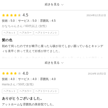
この度はシャンプー後に襟元を濡らしてしまい、ご不快な思いをさせてし
続きを見る
まい誠に申し訳ございませんでした。配慮が足りずご迷惑をおかけしまし
たことを心よりお詫び申し上げます。また、施術が慌ただしいと感じさせ
4.5
2024年12月12日
てしまった点につきましても重ねてお詫び申し上げます。いただいたご意
技術：5.0
サービス：5.0
雰囲気：4.5
見を真摯に受け止め、今後はタオルのあて方や確認を徹底し、快適にお過
かなちゃんさん / 60代以上 (女性)
ごしいただけるよう改善してまいります。貴重なご指摘をいただきありが
ヘアカット
ヘアカラー
ヘアトリートメント
とうございました。
髪の色
初めて伺ったのですが椅子に座ったら咳が出てしまい困っているとキャンデ
ィを素早く持って見えて好感が持てました。
娘からも凄く良い色に染めてもらったね良い感じと言ってもらえて満足しま
続きを見る
した。ありがとうございました。また次回も宜しくお願い致します。
アルモニーヘアからの返信
4.0
2024年10月2日
技術：4.0
サービス：4.0
雰囲気：4.0
かなちゃんさん口コミありがとうございます。
mariaさん / 50代 (女性)
あれからのどの方は大丈夫でしょうか？
ヘアカット
ヘアカラー
ヘアトリートメント
今回は今後のことなどもお聞きして、少し提案をさせて頂きました。
ありがとうございました。
喜んでもらえてうれしく思います。
ぜひ次回もよろしくお願いします。
アットホームな雰囲気の美容院でした。