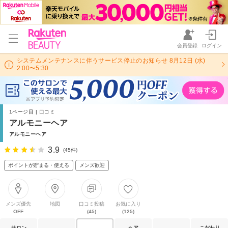
会員登録
ログイン
システムメンテナンスに伴うサービス停止のお知らせ 8月12日 (水)
2:00〜5:30
1ページ目 | 口コミ
アルモニーヘア
アルモニーヘア
3.9
(45件)
ポイントが貯まる・使える
メンズ歓迎
メンズ優先
地図
口コミ投稿
お気に入り
OFF
(45)
(125)
サロン
ヘア
こだわり