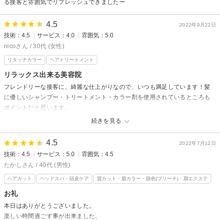
る接客と雰囲気でリフレッシュできましたー
4.5
2022年9月22日
技術：4.5
サービス：4.0
雰囲気：5.0
nicoさん / 30代 (女性)
リタッチカラー
ヘアトリートメント
リラックス出来る美容院
フレンドリーな接客に、綺麗な仕上がりなので、いつも満足しています！髪
に優しいシャンプー・トリートメント・カラー剤を使用されているところも
ポイントだと思います。
一点気になるところがあるとすれば、ネット予約の際、メニュー選択する際
続きを見る
にシャンプー込みの値段記載があれば分かりやすいかな、と思います。(見逃
しただけかもですが)カラーメニュー選択しましたが、シャンプー代も実際別
4.5
2022年7月12日
途発生すること忘れていて。シャンプーしてもらわず帰れませんし。。
技術：4.5
サービス：5.0
雰囲気：4.5
たかしさん / 40代 (男性)
ヘアカット
ヘッドスパ・頭皮ケア
眉カット・眉カラー・脱色(ブリーチ)・眉エクステ
お礼
本日はありがとうございました。
楽しい時間過ごす事が出来ました。