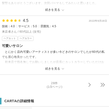
髪型もありがとうございます、次回パーマもしてみたいと思いました。
美味しい焼肉屋は、環状線の天満にある、ホルモン肉五郎です！！
続きを見る
ハッピーアワー行ってみて下さい。
おススメです。
4.5
2022年6月19日
技術：4.0
サービス：5.0
雰囲気：4.5
来店者さん / 60代以上 (女性)
ヘアカット
ヘアカラー
可愛いサロン
とにかく店内可愛いアーティストが多い今どきのサロンでしたが60代の私
でも居心地良かったです。
初来店で指名無しでお願いしましたが店長にカットカラーしていただけお
得感有りました。店長さん親切です。
続きを見る
時間的にネットではカット入らず前髪カットですが追加料金後払いでフルカ
ットに変更出来ました。
初来店だとシャンプーなど10%割引きあるようです。
28件
(1/3ページ)
リピートすると思います。
CARTAの詳細情報