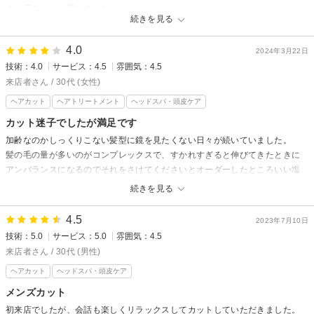
また行きたいと思いました！
続きを見る
4.0
2024年3月22日
技術：4.0
サービス：4.5
雰囲気：4.5
来店者さん / 30代 (女性)
ヘアカット
ヘアトリートメント
ヘッドスパ・頭皮ケア
カット迷子でしたが満足です
加齢なのかしっくりこない髪型に鏡を見たくない日々が続いていました。
髪の毛の量が多いのがコンプレックスで、すかれすぎると伸びてきたときに
アンバランスになるのでそれをさけてくださいとオーダーしたところいい塩
梅に切ってくださり、またセットもしやすく満足しています。
続きを見る
4.5
2023年7月10日
技術：5.0
サービス：5.0
雰囲気：4.5
来店者さん / 30代 (男性)
ヘアカット
ヘッドスパ・頭皮ケア
メンズカット
初来店でしたが、会話も楽しくリラックスしてカットしていただきました。