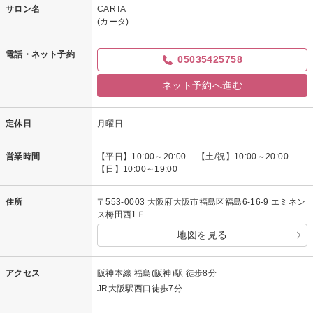
サロン名
CARTA
(カータ)
電話・ネット予約
05035425758
ネット予約へ進む
定休日
月曜日
営業時間
【平日】10:00～20:00 【土/祝】10:00～20:00
【日】10:00～19:00
住所
〒553-0003 大阪府大阪市福島区福島6-16-9 エミネン
ス梅田西1Ｆ
地図を見る
アクセス
阪神本線 福島(阪神)駅 徒歩8分
JR大阪駅西口徒歩7分