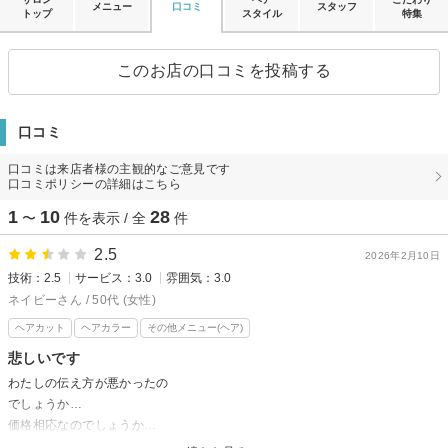
メニュー
口コミ
スタッフ
トップ
スタイル
特集
このお店の口コミを投稿する
口コミ
口コミは来店者様の主観的なご意見です
口コミポリシーの詳細はこちら
1
10
28
〜
件を表示 / 全
件
2.5
2026年2月10日
技術：2.5
サービス：3.0
雰囲気：3.0
ネイビーさん / 50代 (女性)
ヘアカット
ヘアカラー
その他メニュー(ヘア)
悲しいです
わたしの伝え方が悪かったの
でしょうか…
価格相応なのでしょうか…
NBの配分が多すぎて暗く、艶が