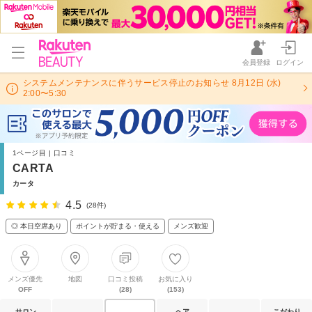
会員登録
ログイン
システムメンテナンスに伴うサービス停止のお知らせ 8月12日 (水)
2:00〜5:30
1ページ目 | 口コミ
CARTA
カータ
4.5
(28件)
◎ 本日空席あり
ポイントが貯まる・使える
メンズ歓迎
メンズ優先
地図
口コミ投稿
お気に入り
OFF
(28)
(153)
サロン
ヘア
こだわり