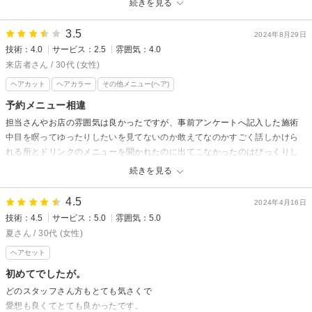
続きを見る
なくなり、かつ薄いのにさらに
スカスカになり落ち込んでいます。
3.5
2024年8月29日
技術：4.0
サービス：2.5
雰囲気：4.0
CARTAからの返信
来店者さん / 30代 (女性)
ネイビー様、この度はこちらのカウンセリング不足、技術不足でご希望の
ヘアカット
ヘアカラー
その他メニュー(ヘア)
スタイルに添えず悲しい思いをさせてしまい大変申し訳ございません。
二度と同じ事がないように改めて、カウンセリング強化と技術向上に努め
予約メニュー相違
てまいります。
担当さんやお店の雰囲気は良かったですが、事前アンケートへ記入した施術
この度は貴重なご意見を頂きありがとうございます。
中目を瞑ってゆったりしたいを見てないのか敢えてなのかすごく話しかけら
れる所とドリンクのメニューを聞かれたのに出てこなかったのはびっくりし
ました。
続きを見る
メニューは間違えて平日限定を選んでいたので変更されてますが、予約上そ
のままになっているのも不思議です。
4.5
2024年4月16日
話しやすく希望通りにしてもらえたので残念でした。
技術：4.5
サービス：5.0
雰囲気：5.0
夏さん / 30代 (女性)
ヘアセット
初めてでしたが。
どのスタッフさん方もとても気さくで
愛想も良くてとても良かったです。