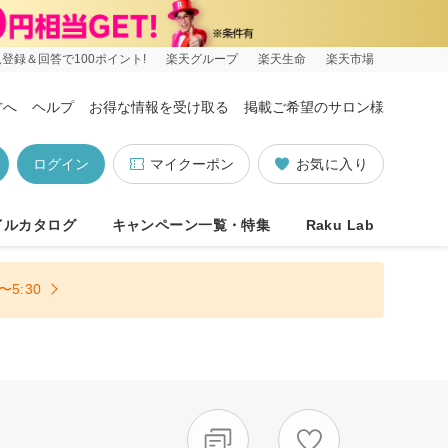
登録＆回答で100ポイント!
楽天グループ
楽天生命
楽天市場
方へ
ヘルプ
お得な情報を受け取る
掲載ご希望のサロン様
ログイン
マイクーポン
お気に入り
イルカタログ
キャンペーン一覧・特集
Raku Lab
5:30