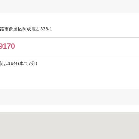
県姫路市飾磨区阿成鹿古338-1
9170
徒歩19分(車で7分)