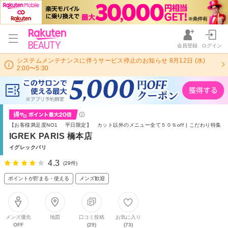
会員登録
ログイン
システムメンテナンスに伴うサービス停止のお知らせ 8月12日 (水)
2:00〜5:30
【お客様満足度NO1 平日限定】 カット以外のメニュー全て５０％off | こだわり特集
IGREK PARIS 橋本店
イグレックパリ
4.3
(29件)
ポイントが貯まる・使える
メンズ歓迎
メンズ優先
地図
口コミ投稿
お気に入り
OFF
(29)
(73)