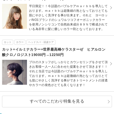
平日限定！！今話題のバブルケアｍａｒｂｂを導入して
おります。ｍａｒｂｂは超微細の泡となっておりとても
肌にやさしく洗浄する事が出来ます。それと ヨーロッ
パNO1ブランドのシュワルツコフオーガニックカラー
を使用ノンシリコンで自然由来成分８９％で構成されて
いる為非常に髪に優しいカラー剤となっております。
カット
カラー
ヘッドスパ・頭皮ケア
カット+イルミナカラー+世界最高峰ケラスターゼ ヒアルロン
酸クロノロジスト19000円→12250円
プロのスタッフがしっかりとカウンセリングをさせて頂
きお客様一人一人に合わせた提案をさせて頂きます！！
それと当店では今話題のバブルケアｍａｒｂｂを導入し
ております。ｍａｒｂｂは超微細の泡となっておりとて
も肌にやさしく洗浄する事ができトリートメントの浸透
やカラーの発色がとても良くなります！
すべてのこだわり特集を見る