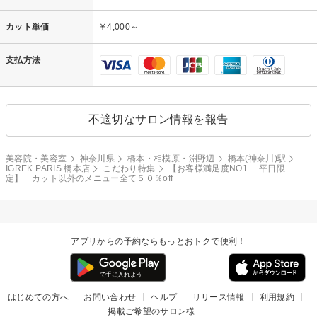
カット単価
￥4,000～
支払方法
不適切なサロン情報を報告
美容院・美容室
神奈川県
橋本・相模原・淵野辺
橋本(神奈川)駅
IGREK PARIS 橋本店
こだわり特集
【お客様満足度NO1 平日限
定】 カット以外のメニュー全て５０％off
アプリからの予約ならもっとおトクで便利！
はじめての方へ
お問い合わせ
ヘルプ
リリース情報
利用規約
掲載ご希望のサロン様