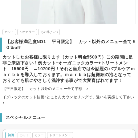
カット
ヘナカラー
その他(ヘア)
【お客様満足度NO1 平日限定】 カット以外のメニュー全て５
０％off
カットしたお客様に限ります（カット料金5500円）この期間に是
非ご来店下さい！例カット+オーガニックカラー+トリートメン
ト 15900円 →10700円！それと当店では今話題のバブルケアｍ
ａｒｂｂを導入しております。ｍａｒｂｂは超微細の泡となって
おりとても肌にやさしく洗浄する事がで大変喜ばれてます！
【平日限定】 カット以外のメニュー全て半額 ♪
イグレックのカット技術×とことんカウンセリングで、違いを実感して下さい
♪
スペシャルメニュー
初回
カット
カラー
トリートメント