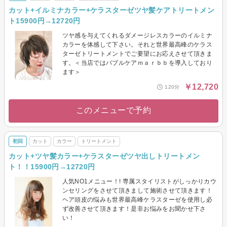
カット+イルミナカラー+ケラスターゼツヤ髪ケアトリートメン
ト15900円→12720円
ツヤ感を与えてくれるダメージレスカラーのイルミナ
カラーを体感して下さい。それと世界最高峰のケラス
ターゼトリートメントでご要望にお応えさせて頂きま
す。＜当店ではバブルケアｍａｒｂｂを導入しており
ます＞
￥12,720
120分
このメニューで予約
初回
カット
カラー
トリートメント
カット+ツヤ髪カラー+ケラスターゼツヤ出しトリートメン
ト！！15900円→12720円
人気NO1メニュー！! 専属スタイリストがしっかりカウ
ンセリングをさせて頂きまして施術させて頂きます！
ヘア頭皮の悩みも世界最高峰ケラスターゼを使用し必
ず改善させて頂きます！是非お悩みをお聞かせ下さ
い！