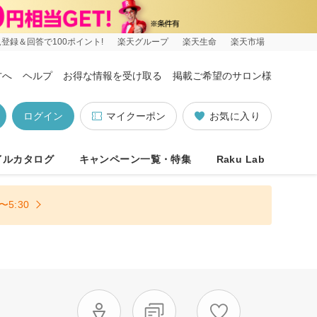
登録＆回答で100ポイント!
楽天グループ
楽天生命
楽天市場
方へ
ヘルプ
お得な情報を受け取る
掲載ご希望のサロン様
ログイン
マイクーポン
お気に入り
イルカタログ
キャンペーン一覧・特集
Raku Lab
5:30