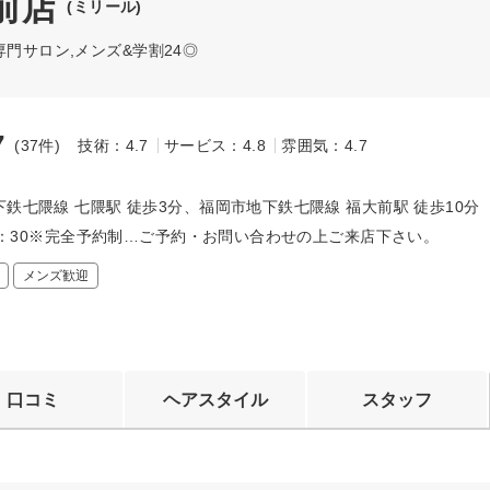
駅前店
(ミリール)
門サロン,メンズ&学割24◎
7
(37件)
技術：4.7
サービス：4.8
雰囲気：4.7
～
鉄七隈線 七隈駅 徒歩3分、福岡市地下鉄七隈線 福大前駅 徒歩10分
18：30※完全予約制…ご予約・お問い合わせの上ご来店下さい。
メンズ歓迎
口コミ
ヘアスタイル
スタッフ