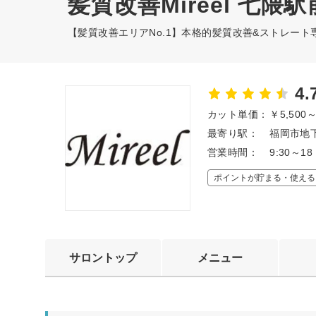
髪質改善Mireel 七隈
【髪質改善エリアNo.1】本格的髪質改善&ストレート専
4.
カット単価：
￥5,500
最寄り駅：
福岡市地下
営業時間：
9:30～
ポイントが貯まる・使える
サロントップ
メニュー