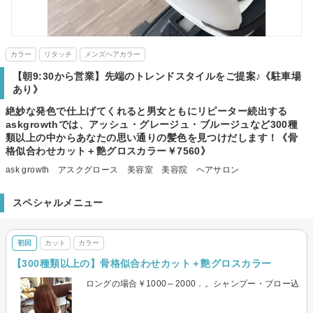
カラー
リタッチ
メンズヘアカラー
【朝9:30から営業】先端のトレンドスタイルをご提案♪《駐車場
あり》
絶妙な発色で仕上げてくれると男女ともにリピーター続出する
askgrowthでは、アッシュ・グレージュ・ブルージュなど300種
類以上の中からあなたの思い通りの髪色を見つけだします！《骨
格似合わせカット＋艶グロスカラー￥7560》
ask growth アスクグロース 美容室 美容院 ヘアサロン
スペシャルメニュー
初回
カット
カラー
【300種類以上の】骨格似合わせカット＋艶グロスカラー
ロングの場合￥1000～2000．。シャンプー・ブロー込