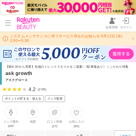
会員登録
ログイン
システムメンテナンスに伴うサービス停止のお知らせ 8月12日 (水)
2:00〜5:30
【朝9:30から営業】先端のトレンドスタイルをご提案♪《駐車場あり》 | こだわり特集
ask growth
アスクグロース
4.2
(17件)
ポイントが貯まる・使える
メンズ歓迎
メンズ優先
地図
口コミ投稿
お気に入り
OFF
(17)
(55)
サロン
ヘア
こだわり