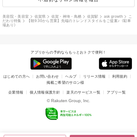
美容院・美容室
佐賀県
佐賀・神埼・鳥栖
佐賀駅
ask growth
こ
だわり特集
【朝9:30から営業】先端のトレンドスタイルをご提案♪《駐車
場あり》
アプリからの予約ならもっとおトクで便利！
はじめての方へ
お問い合わせ
ヘルプ
リリース情報
利用規約
掲載ご希望のサロン様
企業情報
個人情報保護方針
楽天のサービス一覧
アプリ一覧
© Rakuten Group, Inc.