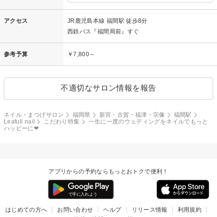
アクセス
JR鹿児島本線 福間駅 徒歩8分
西鉄バス『福間局前』すぐ
参考予算
￥7,800～
不適切なサロン情報を報告
ネイル・まつげサロン
福岡県
新宮・古賀・福津・宗像
福間駅
Leafull nail
こだわり特集
一生に一度のウェディングをネイルでもっと
ハッピーに❤
アプリからの予約ならもっとおトクで便利！
はじめての方へ
お問い合わせ
ヘルプ
リリース情報
利用規約