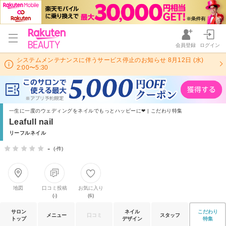
会員登録
ログイン
システムメンテナンスに伴うサービス停止のお知らせ 8月12日 (水)
2:00〜5:30
一生に一度のウェディングをネイルでもっとハッピーに❤ | こだわり特集
Leafull nail
リーフルネイル
-
(-件)
地図
口コミ投稿
お気に入り
(-)
(6)
サロン
ネイル
こだわり
メニュー
口コミ
スタッフ
トップ
デザイン
特集