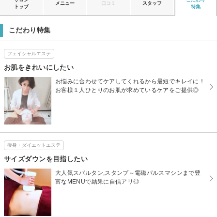
メニュー
口コミ
スタッフ
トップ
特集
こだわり特集
フェイシャルエステ
お肌をきれいにしたい
お悩みに合わせてケアしてくれるから最短でキレイに！
お客様１人ひとりのお肌が求めているケアをご提供◎
痩身・ダイエットエステ
サイズダウンを目指したい
大人気スパルタン,スタンプ～電磁パルスマシンまで豊
富なMENUで結果に自信アリ◎