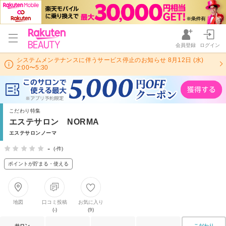
会員登録
ログイン
システムメンテナンスに伴うサービス停止のお知らせ 8月12日 (水)
2:00〜5:30
こだわり特集
エステサロン NORMA
エステサロンノーマ
-
(-件)
ポイントが貯まる・使える
地図
口コミ投稿
お気に入り
(-)
(9)
サロン
こだわり