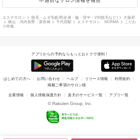
不適切なサロン情報を報告
エステサロン
脱毛・ムダ毛処理(全身・脇・背中・VIO脱毛など)
大阪府
狭山・河内長野・富田林
千代田駅
エステサロン NORMA
こだわ
り特集
アプリからの予約ならもっとおトクで便利！
はじめての方へ
お問い合わせ
ヘルプ
リリース情報
利用規約
掲載ご希望のサロン様
企業情報
個人情報保護方針
楽天のサービス一覧
アプリ一覧
© Rakuten Group, Inc.