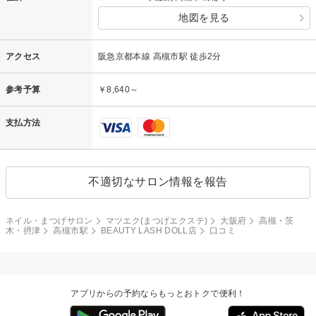
地図を見る
アクセス
阪急京都本線 高槻市駅 徒歩2分
参考予算
￥8,640～
支払方法
不適切なサロン情報を報告
ネイル・まつげサロン
マツエク(まつげエクステ)
大阪府
高槻・茨
木・摂津
高槻市駅
BEAUTY LASH DOLL店
口コミ
アプリからの予約ならもっとおトクで便利！