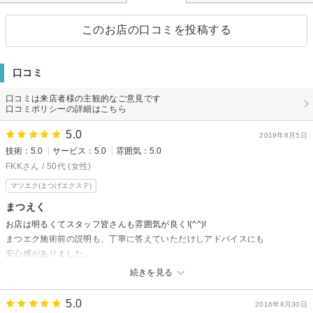
このお店の口コミを投稿する
口コミ
口コミは来店者様の主観的なご意見です
口コミポリシーの詳細はこちら
5.0
2019年8月5日
技術：5.0
サービス：5.0
雰囲気：5.0
FKKさん / 50代 (女性)
マツエク(まつげエクステ)
まつえく
お店は明るくてスタッフ皆さんも雰囲気が良く!(^^)!
まつエク施術前の説明も、丁寧に答えていただけしアドバイスにも
安心感がありました。
何より施術が手際よく、しみることもなく満足のいく仕上がりでした。
続きを見る
終了後にはマッサージチェアでマッサージも
していただけたのには嬉しい驚きでした。 私はおすすめいたします。
5.0
2016年8月30日