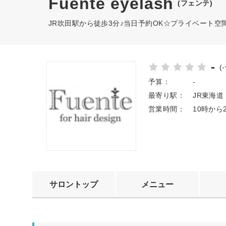
Fuente eyelash
(フェンテ)
JR吹田駅から徒歩3分♪当日予約OK☆プライベート空
-
(
予算：
-
最寄り駅：
JR東海道
営業時間：
10時か
サロントップ
メニュー