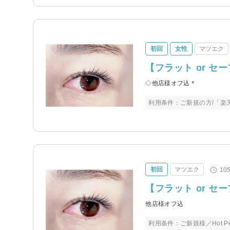
初回
女性
マツエク
【フラット or セー
◇他店様オフ込＊
利用条件：ご新規の方/「楽
初回
マツエク
10
【フラット or セ
他店様オフ込
利用条件：ご新規様／Hot P