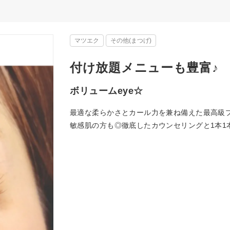
マツエク
その他(まつげ)
付け放題メニューも豊富♪
ボリュームeye☆
最適な柔らかさとカール力を兼ね備えた最高級
敏感肌の方も◎徹底したカウンセリングと1本1