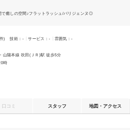
間で癒しの空間♪フラットラッシュ/パリジェンヌ◎
-件)
技術：-
サービス：-
雰囲気：-
・山陽本線 吹田(ＪＲ)駅 徒歩5分
ら20時
口コミ
スタッフ
地図・アクセス