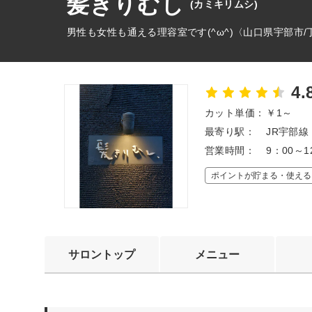
髪きりむし
(カミキリムシ)
男性も女性も通える理容室です(^ω^)〈山口県宇部市
4.
カット単価：
￥1～
最寄り駅：
JR宇部
営業時間：
9：00～1
ポイントが貯まる・使える
サロントップ
メニュー