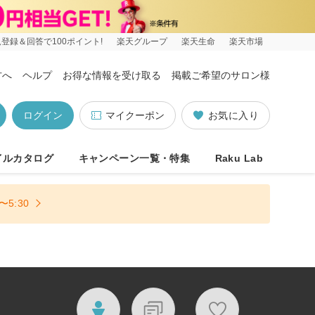
登録＆回答で100ポイント!
楽天グループ
楽天生命
楽天市場
方へ
ヘルプ
お得な情報を受け取る
掲載ご希望のサロン様
ログイン
マイクーポン
お気に入り
イルカタログ
キャンペーン一覧・特集
Raku Lab
5:30