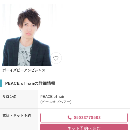
ボーイズビーアンビシャス
PEACE of hairの詳細情報
サロン名
PEACE of hair
(ピースオブヘアー)
電話・ネット予約
05033770583
ネット予約へ進む