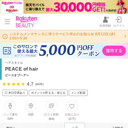
会員登録
ログイン
システムメンテナンスに伴うサービス停止のお知らせ 8月12日 (水)
2:00〜5:30
ヘアスタイル
PEACE of hair
ピースオブヘアー
4.7
(64件)
◎ 本日空席あり
ポイントが貯まる・使える
メンズ歓迎
メンズ優先
地図
口コミ投稿
お気に入り
OFF
(64)
(177)
サロン
ヘア
こだわり