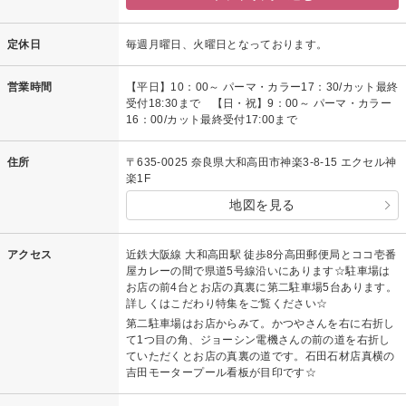
定休日
毎週月曜日、火曜日となっております。
営業時間
【平日】10：00～ パーマ・カラー17：30/カット最終
受付18:30まで 【日・祝】9：00～ パーマ・カラー
16：00/カット最終受付17:00まで
住所
〒635-0025 奈良県大和高田市神楽3-8-15 エクセル神
楽1F
地図を見る
アクセス
近鉄大阪線 大和高田駅 徒歩8分高田郵便局とココ壱番
屋カレーの間で県道5号線沿いにあります☆駐車場は
お店の前4台とお店の真裏に第二駐車場5台あります。
詳しくはこだわり特集をご覧ください☆
第二駐車場はお店からみて。かつやさんを右に右折し
て1つ目の角、ジョーシン電機さんの前の道を右折し
ていただくとお店の真裏の道です。石田石材店真横の
吉田モータープール看板が目印です☆