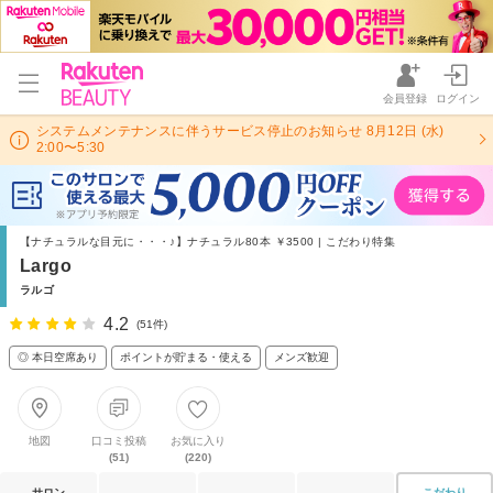
会員登録
ログイン
システムメンテナンスに伴うサービス停止のお知らせ 8月12日 (水)
2:00〜5:30
【ナチュラルな目元に・・・♪】ナチュラル80本 ￥3500 | こだわり特集
Largo
ラルゴ
4.2
(51件)
◎ 本日空席あり
ポイントが貯まる・使える
メンズ歓迎
地図
口コミ投稿
お気に入り
(51)
(220)
サロン
こだわり