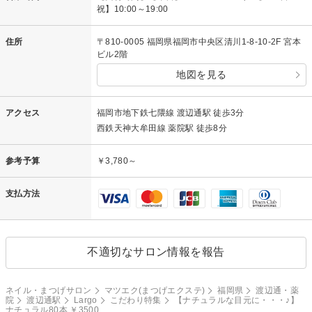
祝】10:00～19:00
住所
〒810-0005 福岡県福岡市中央区清川1-8-10-2F 宮本
ビル2階
地図を見る
アクセス
福岡市地下鉄七隈線 渡辺通駅 徒歩3分
西鉄天神大牟田線 薬院駅 徒歩8分
参考予算
￥3,780～
支払方法
不適切なサロン情報を報告
ネイル・まつげサロン
マツエク(まつげエクステ)
福岡県
渡辺通・薬
院
渡辺通駅
Largo
こだわり特集
【ナチュラルな目元に・・・♪】
ナチュラル80本 ￥3500