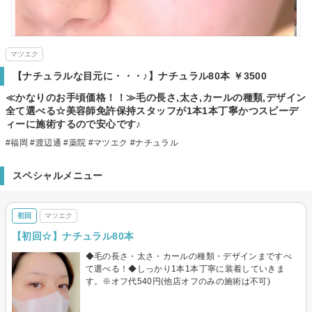
マツエク
【ナチュラルな目元に・・・♪】ナチュラル80本 ￥3500
≪かなりのお手頃価格！！≫毛の長さ,太さ,カールの種類,デザイン
全て選べる☆美容師免許保持スタッフが1本1本丁寧かつスピーデ
ィーに施術するので安心です♪
#福岡 #渡辺通 #薬院 #マツエク #ナチュラル
スペシャルメニュー
初回
マツエク
【初回☆】ナチュラル80本
◆毛の長さ・太さ・カールの種類・デザインまですべ
て選べる！◆しっかり1本1本丁寧に装着していきま
す。※オフ代540円(他店オフのみの施術は不可)