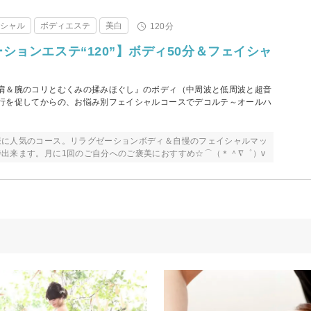
イシャル
ボディエステ
美白
120分
ゼーションエステ“120”】ボディ50分＆フェイシャ
肩＆腕のコリとむくみの揉みほぐし』のボディ（中周波と低周波と超音
行を促してからの、お悩み別フェイシャルコースでデコルテ～オールハ
様に人気のコース。リラグゼーションボディ＆自慢のフェイシャルマッ
出来ます。月に1回のご自分へのご褒美におすすめ☆⌒（＊＾∇゜）v