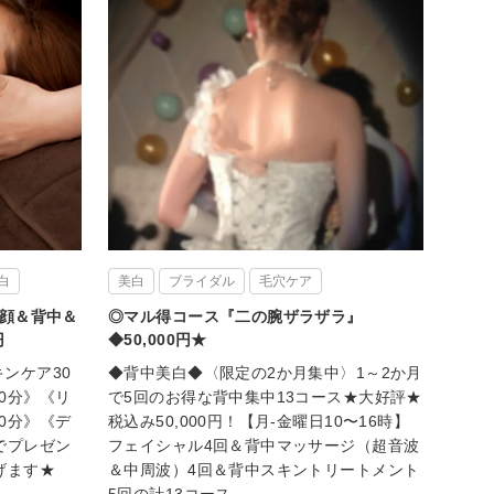
白
美白
ブライダル
毛穴ケア
【顔＆背中＆
◎マル得コース『二の腕ザラザラ』
円
◆50,000円★
ンケア30
◆背中美白◆〈限定の2か月集中〉1～2か月
0分》《リ
で5回のお得な背中集中13コース★大好評★
0分》《デ
税込み50,000円！【月-金曜日10〜16時】
でプレゼン
フェイシャル4回＆背中マッサージ（超音波
げます★
＆中周波）4回＆背中スキントリートメント
5回の計13コース