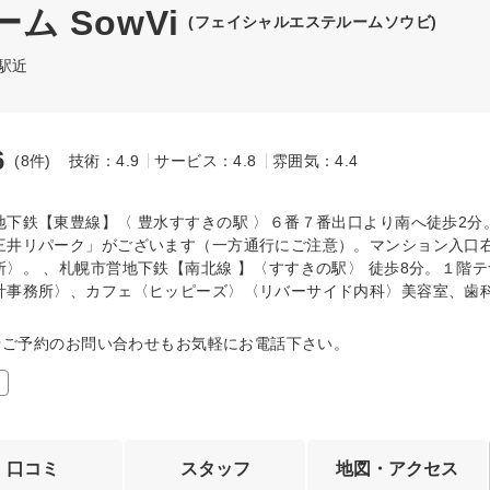
 SowVi
(フェイシャルエステルームソウビ)
駅近
6
(8件)
技術：4.9
サービス：4.8
雰囲気：4.4
～
地下鉄【東豊線】〈 豊水すすきの駅 〉６番７番出口より南へ徒歩2分
三井リパーク」がございます（一方通行にご注意）。マンション入口
所〉。 、札幌市営地下鉄【南北線 】〈すすきの駅〉 徒歩8分。１階
計事務所〉、カフェ〈ヒッピーズ〉〈リバーサイド内科〉美容室、歯
0時★ご予約のお問い合わせもお気軽にお電話下さい。
口コミ
スタッフ
地図・アクセス