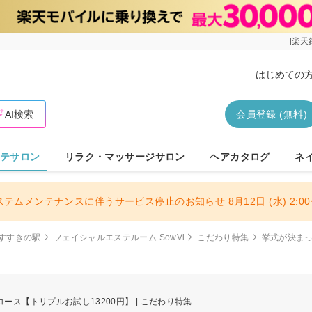
[楽天
はじめての
AI検索
会員登録 (無料)
テサロン
リラク・マッサージサロン
ヘアカタログ
ネ
ステムメンテナンスに伴うサービス停止のお知らせ 8月12日 (水) 2:00〜
すすきの駅
フェイシャルエステルーム SowVi
こだわり特集
挙式が決ま
ス【トリプルお試し13200円】 | こだわり特集