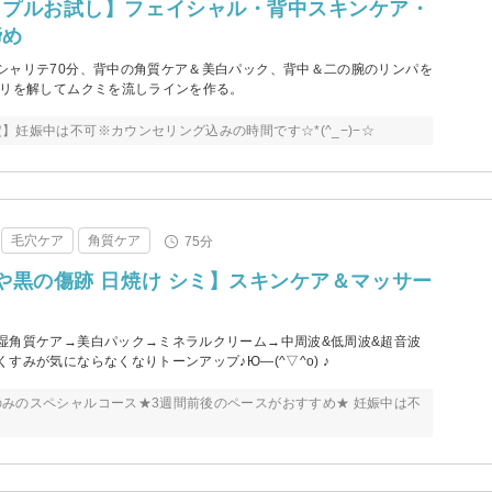
リプルお試し】フェイシャル・背中スキンケア・
締め
シャリテ70分、背中の角質ケア＆美白パック、背中＆二の腕のリンパを
コリを解してムクミを流しラインを作る。
】妊娠中は不可※カウンセリング込みの時間です☆*(^_−)−☆
毛穴ケア
角質ケア
75分
や黒の傷跡 日焼け シミ】スキンケア＆マッサー
湿角質ケア→美白パック→ミネラルクリーム→中周波&低周波&超音波
すみが気にならなくなりトーンアップ♪Ю―(^▽^o) ♪
みのスペシャルコース★3週間前後のペースがおすすめ★ 妊娠中は不