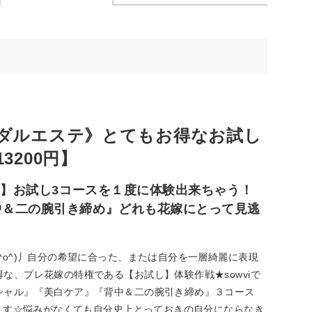
ダルエステ》とてもお得なお試し
200円】
定】お試し3コースを１度に体験出来ちゃう！
中＆二の腕引き締め』どれも花嫁にとって見逃
^o^)丿自分の希望に合った、または自分を一層綺麗に表現
な、プレ花嫁の特権である【お試し】体験作戦★sowviで
シャル』『美白ケア』『背中＆二の腕引き締め』３コース
てます☆悩みがなくても自分史上とっておきの自分にならなき