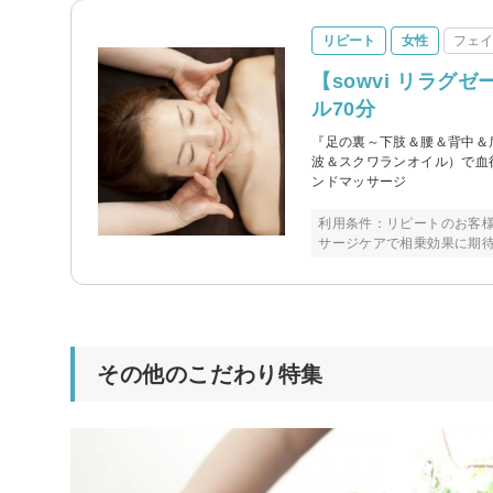
リピート
女性
フェ
【sowvi リラグ
ル70分
『足の裏～下肢＆腰＆背中＆
波＆スクワランオイル）で血
ンドマッサージ
利用条件：リピートのお客
サージケアで相乗効果に期待
その他のこだわり特集