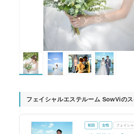
フェイシャルエステルーム SowViの
初回
女性
フェイシ