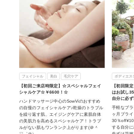
フェイシャル
美白
毛穴ケア
ボディエス
【初回ご来店時限定】☆スペシャルフェイ
【初回限定
シャルケア☆￥6600！☆
はお試し3
自分に必ず
ハンドマッサージ中心のSowViのおすすめ
手軽なブライ
の自慢のフェイシャルケア♪乾燥のトラブル
ヶ月ブライ
を繰り返す肌、エイジングケアに素肌自体
30％off
の美肌力を高めるスペシャルケア！トラブ
する自分に
ルがない肌もワンランク上がります(＠＾
先ずは花嫁
▽゜＠）ゞ