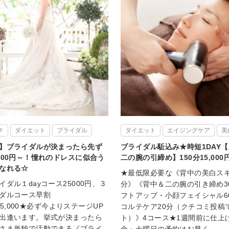
テ
ダイエット
ブライダル
ダイエット
エイジングケア
美
】ブライダルが決まったら先ず
ブライダル駈込み★時短1DAY
500円～！憧れのドレスに似合う
二の腕の引締め】150分15,000
なれる☆
★最低限必要な《背中の美白スキ
ダル１dayコース25000円、３
分》《背中＆二の腕の引き締め3
ダルコース早割
フトアップ・小顔フェイシャル6
¥105,000★必ず今よりステージUP
コルテケア20分（クチコミ投稿
出逢います。挙式が決まったら
ト）》4コース★1週間前に仕上
さま単独で活動できる《ブライ
金・土曜日の予約はお早く～