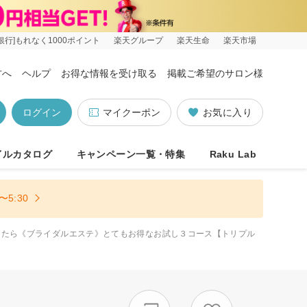
銀行]もれなく1000ポイント
楽天グループ
楽天生命
楽天市場
方へ
ヘルプ
お得な情報を受け取る
掲載ご希望のサロン様
ログイン
マイクーポン
お気に入り
イルカタログ
キャンペーン一覧・特集
Raku Lab
5:30
ったら《ブライダルエステ》とてもお得なお試し３コース【トリプル