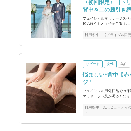
〈初回限定〉【ト
背中＆二の腕引き
フェイシャルマッサージスペ
揉みほぐしと血行を促進 し
利用条件：【ブライダル限定
リピート
女性
美白
悩ましい“背中【赤
ジ”
フェイシャル用化粧品での保
マッサージ→肌が明るくなりく
利用条件：楽天ビューティの
可