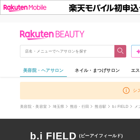
美容院・ヘアサロン
ネイル・まつげサロン
エス
シ
美容院・美容室
埼玉県
熊谷・行田
熊谷駅
b.i FIELD
メ
b.i FIELD
(ビーアイフィールド)