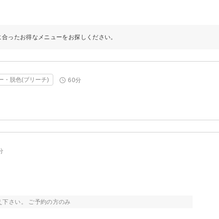
に合ったお得なメニューをお探しください。
・脱色(ブリーチ)
60分
分
下さい。 ご予約の方のみ