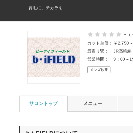
育毛に、チカラを
-
(
カット単価：
￥2,750
最寄り駅：
JR高崎線
営業時間：
9：00～1
メンズ歓迎
サロントップ
メニュー