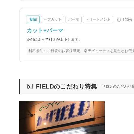
初回
ヘアカット
パーマ
トリートメント
120分
カット+パーマ
薬剤によって料金が上下します。
利用条件：ご新規のお客様限定。楽天ビューティを見たとお伝
b.i FIELDのこだわり特集
サロンのこだわり