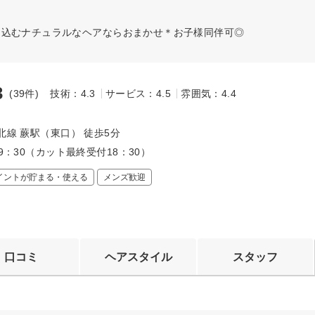
け込むナチュラルなヘアならおまかせ＊お子様同伴可◎
3
(39件)
技術：4.3
サービス：4.5
雰囲気：4.4
～
北線 蕨駅（東口） 徒歩5分
19：30（カット最終受付18：30）
イントが貯まる・使える
メンズ歓迎
口コミ
ヘアスタイル
スタッフ