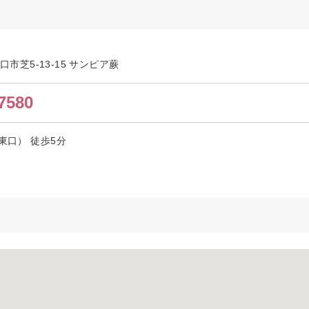
川口市芝5-13-15 サンピア蕨
7580
東口） 徒歩5分