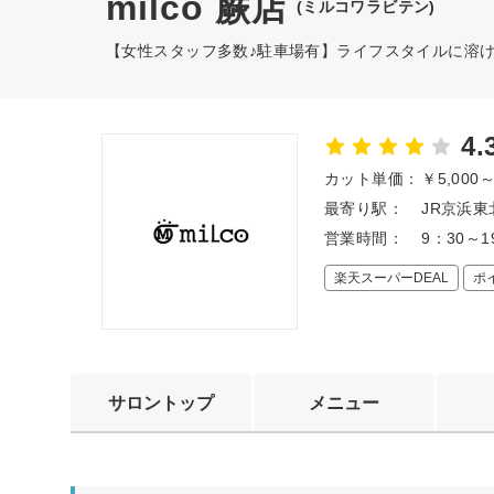
milco 蕨店
(ミルコワラビテン)
【女性スタッフ多数♪駐車場有】ライフスタイルに溶
4.
カット単価：
￥5,000
最寄り駅：
JR京浜東
営業時間：
9：30～
楽天スーパーDEAL
ポ
サロントップ
メニュー