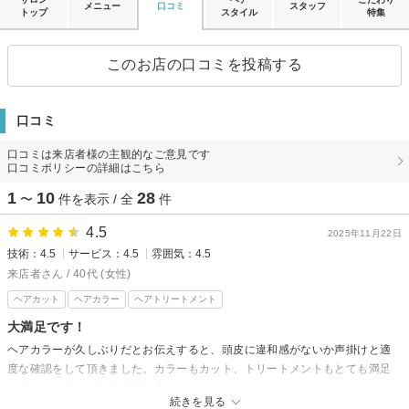
メニュー
口コミ
スタッフ
トップ
スタイル
特集
このお店の口コミを投稿する
口コミ
口コミは来店者様の主観的なご意見です
口コミポリシーの詳細はこちら
1
10
28
〜
件を表示 / 全
件
4.5
2025年11月22日
技術：4.5
サービス：4.5
雰囲気：4.5
来店者さん / 40代 (女性)
ヘアカット
ヘアカラー
ヘアトリートメント
大満足です！
ヘアカラーが久しぶりだとお伝えすると、頭皮に違和感がないか声掛けと適
度な確認をして頂きました。カラーもカット、トリートメントもとても満足
しました。ありがとうございました。
続きを見る