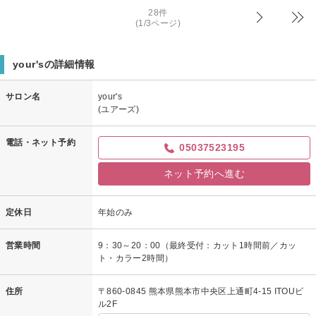
28件
またご来店頂いた際には、ご相談ください！
(1/3ページ)
綾ちゃん様のまたの御来店お待ちしております‪☆
担当 柳野 結衣
your'sの詳細情報
サロン名
your's
(ユアーズ)
電話・ネット予約
05037523195
ネット予約へ進む
定休日
年始のみ
営業時間
9：30～20：00（最終受付：カット1時間前／カッ
ト・カラー2時間）
住所
〒860-0845 熊本県熊本市中央区上通町4-15 ITOUビ
ル2F