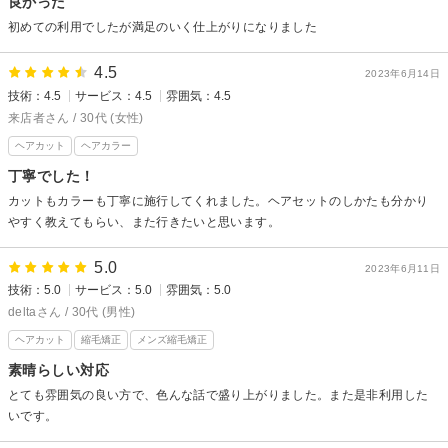
良かった
初めての利用でしたが満足のいく仕上がりになりました
4.5
2023年6月14日
技術：4.5
サービス：4.5
雰囲気：4.5
来店者さん / 30代 (女性)
ヘアカット
ヘアカラー
丁寧でした！
カットもカラーも丁寧に施行してくれました。ヘアセットのしかたも分かり
やすく教えてもらい、また行きたいと思います。
5.0
2023年6月11日
技術：5.0
サービス：5.0
雰囲気：5.0
deltaさん / 30代 (男性)
ヘアカット
縮毛矯正
メンズ縮毛矯正
素晴らしい対応
とても雰囲気の良い方で、色んな話で盛り上がりました。また是非利用した
いです。