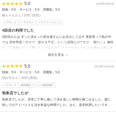
5.0
2023年3月4日
技術：5.0
サービス：5.0
雰囲気：5.0
綾ちゃんさん / 20代 (女性)
ヘアカット
ヘアカラー
ヘアトリートメント
4回目の利用でした
2回目からは ずっと決まった担当者さんにお任せしてます 美容室って私の中
では 長時間過ごすので「疲れる予定」という認識なのですが、 髪のこと 趣味
のこと 親身になって聞いてくださるので カラーやカットなどの疲れも和らぎ
快適に過ごせています
続きを見る
他のスタッフさんの接客もとても気持ちがいいです 次回もまたよろしくお願
いします。
5.0
2023年1月14日
技術：5.0
サービス：5.0
雰囲気：5.0
your'sからの返信
DELTAさん / 30代 (男性)
先日はyoursに御来店頂きありがとうございました！
ヘアカット
縮毛矯正
メンズ縮毛矯正
今回はフェイスフレーミング、インナーカラーをさせて頂きました♪
初来店でしたが
とてもお似合いでした！！
初来店でしたが、非常に丁寧に接して頂き楽しい時間が過ごせました。髪に
カットもいつもと違うスタイルにしたので、
対してのアドバイスも頂き有益な時間でした。また、是非利用したいです。
ガラッとイメージが変わりましたね‪！
その後髪の状態はいかがでしょうか？