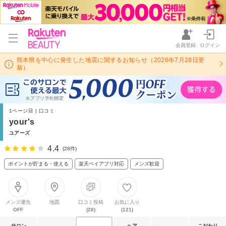
会員登録
ログイン
熊本県を中心に発生した地震に関するお知らせ（2026年7月28日更
新）
1ページ目 | 口コミ
your's
ユアーズ
4.4
(28件)
ポイントが貯まる・使える
楽天ペイアプリ対応
メンズ歓迎
メンズ優先
地図
口コミ投稿
お気に入り
OFF
(28)
(121)
サロン
ヘア
こだわり