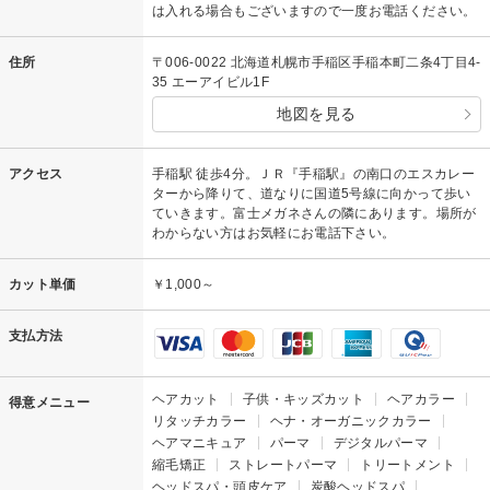
は入れる場合もございますので一度お電話ください。
住所
〒006-0022 北海道札幌市手稲区手稲本町二条4丁目4-
35 エーアイビル1F
地図を見る
アクセス
手稲駅 徒歩4分。ＪＲ『手稲駅』の南口のエスカレー
ターから降りて、道なりに国道5号線に向かって歩い
ていきます。富士メガネさんの隣にあります。場所が
わからない方はお気軽にお電話下さい。
カット単価
￥1,000～
支払方法
ヘアカット
子供・キッズカット
ヘアカラー
得意メニュー
リタッチカラー
ヘナ・オーガニックカラー
ヘアマニキュア
パーマ
デジタルパーマ
縮毛矯正
ストレートパーマ
トリートメント
ヘッドスパ・頭皮ケア
炭酸ヘッドスパ