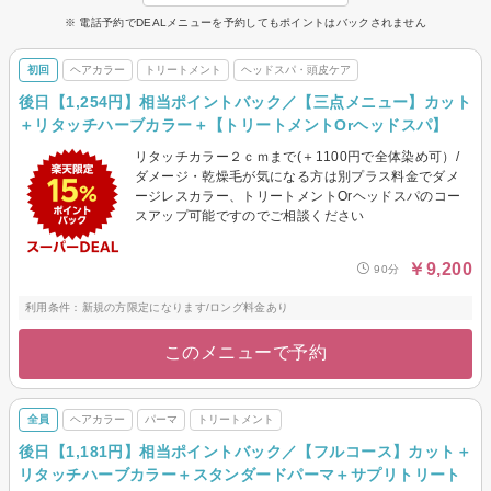
ないです。
※ 電話予約でDEALメニューを予約してもポイントはバックされません
初回
ヘアカラー
トリートメント
ヘッドスパ・頭皮ケア
後日【1,254円】相当ポイントバック／【三点メニュー】カット
＋リタッチハーブカラー＋【トリートメントOrヘッドスパ】
リタッチカラー２ｃｍまで(＋1100円で全体染め可）/
ダメージ・乾燥毛が気になる方は別プラス料金でダメ
ージレスカラー、トリートメントOrヘッドスパのコー
スアップ可能ですのでご相談ください
￥9,200
90分
利用条件：新規の方限定になります/ロング料金あり
このメニューで予約
全員
ヘアカラー
パーマ
トリートメント
後日【1,181円】相当ポイントバック／【フルコース】カット＋
リタッチハーブカラー＋スタンダードパーマ＋サプリトリート