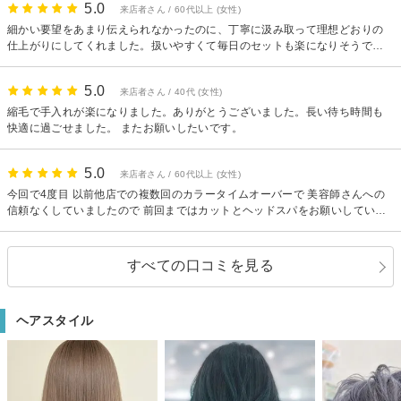
5.0
来店者さん / 60代以上 (女性)
細かい要望をあまり伝えられなかったのに、丁寧に汲み取って理想どおりの
仕上がりにしてくれました。扱いやすくて毎日のセットも楽になりそうで
す。 技術も接客も安心して任せられる美容院です。
5.0
来店者さん / 40代 (女性)
縮毛で手入れが楽になりました。ありがとうございました。長い待ち時間も
快適に過ごせました。 またお願いしたいです。
5.0
来店者さん / 60代以上 (女性)
今回で4度目 以前他店での複数回のカラータイムオーバーで 美容師さんへの
信頼なくしていましたので 前回まではカットとヘッドスパをお願いしていま
した 心地よく安心感ある施術と人柄に 今回初めてカラーお願いしました マン
ツーマンで真摯に向き合ってくれる 信頼できる美容師さんに出逢えてよかっ
たと思っています 毎回仕上がりにも満足していて お薦めできる美容師さんで
すべての口コミを見る
す
ヘアスタイル