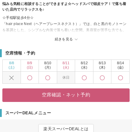
悩みも気軽に相談することができますよ☆ヘッドスパで頭皮ケア！で落ち着
いた店内でリラックスを♪
☆手稲駅徒歩4分☆
「hair place Next（ヘアープレースネクスト）」では、白と黒のモノトーン
を基調とした、シンプルな内装で落ち着いた空間。美容室が苦手な方でも、
気軽に立ち寄って頂ける様、お客様の居心地の良さを追求したアットホーム
続きを見る
サロンです♪♪
☆こだわりメニュー☆
空席情報・予約
パーマは「再現性がある技術」をモットーに、アナタの“骨格・輪郭・頭の
形”を見極め、ご自分で簡単にスタイリングしやすい「理想のヘアー」にこだ
8/8
8/9
8/10
8/11
8/12
8/13
8/14
わってます♪
(土)
(日)
(月)
(火)
(水)
(木)
(金)
ストレートもダメージ軽減の為、かける場所を根元だけ、中間だけなど必要
休日
な部分のみかけていくことで、「自然でより可愛いストレートヘアー」を実
現♪♪
日頃忙しいアナタへ「高度な技術＋癒し」をご提供します☆
空席確認・ネット予約
なりたいスタイルになかなかなれない方は、ぜひ「hair place Next」へお越
しください☆☆
ただいまスタッフ募集してます
スーパーDEALメニュー
ブランクのある方、主婦の方、子供がいる方
日にちや時間のご相談お受けします。
楽天スーパーDEALとは
一度お電話ください ※午前中のご予約の方が比較的お待たせする時間が少