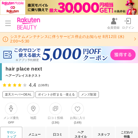
会員登録
ログイン
システムメンテナンスに伴うサービス停止のお知らせ 8月12日 (水)
2:00〜5:30
hair place next
ヘアープレイスネクスト
4.4
(136件)
楽天スーパーDEAL
ポイントが貯まる・使える
メンズ歓迎
メンズ優先
地図
口コミ投稿
お気に入り
OFF
(136)
(149)
サロン
ヘア
こだわり
メニュー
口コミ
スタッフ
トップ
スタイル
特集