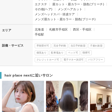
エクステ
眉カット・眉カラー・脱色(ブリーチ)
その他(ヘア)
メンズヘアカット
メンズヘッドスパ・頭皮ケア
メンズ眉カット・眉カラー・脱色(ブリーチ)
北海道
札幌市手稲区
西区・手稲区
エリア
手稲駅
設備・サービス
早朝受付可
完全予約制
当日予約歓迎
子連れ歓迎
個室あり
駐車場あり
ペット可
喫煙可
クレジットカード可
電子マネー決済可
バリアフリー
hair place nextに近いサロン