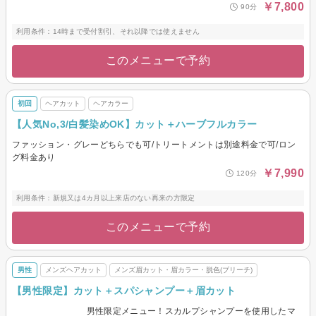
￥7,800
90分
利用条件：14時まで受付割引、それ以降では使えません
このメニューで予約
初回
ヘアカット
ヘアカラー
【人気No,3/白髪染めOK】カット＋ハーブフルカラー
ファッション・グレーどちらでも可/トリートメントは別途料金で可/ロン
グ料金あり
￥7,990
120分
利用条件：新規又は4カ月以上来店のない再来の方限定
このメニューで予約
男性
メンズヘアカット
メンズ眉カット・眉カラー・脱色(ブリーチ)
【男性限定】カット＋スパシャンプー＋眉カット
男性限定メニュー！スカルプシャンプーを使用したマ