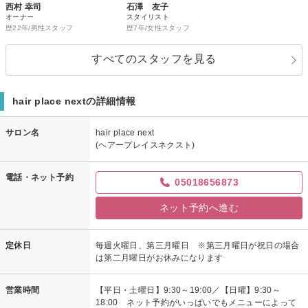
西村 幸司
石澤 友子
オーナー
スタイリスト
歴22年/男性スタッフ
歴7年/女性スタッフ
すべてのスタッフを見る
hair place nextの詳細情報
サロン名
hair place next
(ヘアープレイスネクスト)
電話・ネット予約
05018656873
ネット予約へ進む
定休日
毎週火曜日、第三月曜日 ※第三月曜日が祝日の場合
は第二月曜日がお休みになります
営業時間
【平日・土曜日】9:30～19:00／【日曜】9:30～
18:00 ネット予約がいっぱいでもメニューによって