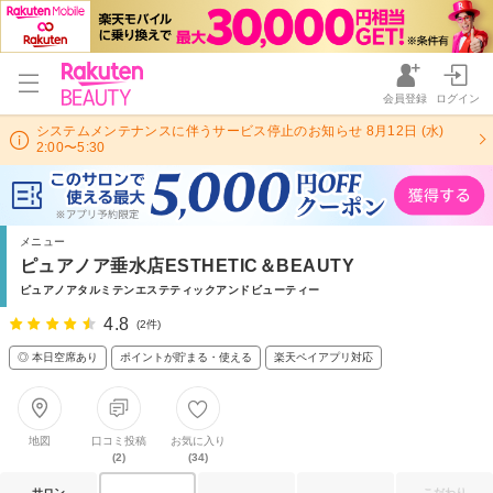
会員登録
ログイン
システムメンテナンスに伴うサービス停止のお知らせ 8月12日 (水)
2:00〜5:30
メニュー
ピュアノア垂水店ESTHETIC＆BEAUTY
ピュアノアタルミテンエステティックアンドビューティー
4.8
(2件)
◎ 本日空席あり
ポイントが貯まる・使える
楽天ペイアプリ対応
地図
口コミ投稿
お気に入り
(2)
(34)
サロン
こだわり