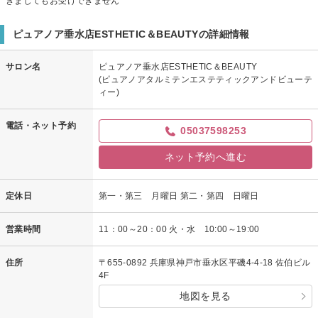
きましてもお受けできません
ピュアノア垂水店ESTHETIC＆BEAUTYの詳細情報
サロン名
ピュアノア垂水店ESTHETIC＆BEAUTY
(ピュアノアタルミテンエステティックアンドビューテ
ィー)
電話・ネット予約
05037598253
ネット予約へ進む
定休日
第一・第三 月曜日 第二・第四 日曜日
営業時間
11：00～20：00 火・水 10:00～19:00
住所
〒655-0892 兵庫県神戸市垂水区平磯4-4-18 佐伯ビル
4F
地図を見る