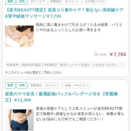
初回
女性
ボディケア
骨盤矯正・ダイエット
その他(リラク)
【楽天BEAUTY限定】首肩コリ集中ケア＊刺さない美容鍼ケア
&背中経絡マッサージ￥7,700
筋肉に直に働きかけて引き上げ！たるみ改善、ハリと
ツヤのあるふっくらしたお肌へ導きます
￥7,700
60分
利用条件：初回の方/電話ご予約限定/「楽天ビューティを見た」とお伝えください。
※このメニューはお電話でご予約ください
初回
女性
骨盤矯正・ダイエット
妊娠・マタニティ
産後のママ必見！厳選鉱物パック&バンデージ付き【骨盤矯
正】￥11,000
産後の骨盤ケアとして人気メニューが楽天BEAUTY限
定で掲載中♪産後なかなか体型が戻らない、体重が落ち
ないお悩みにも◎何でもご相談ください！