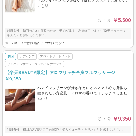
ツルツル♪サンダルを履く季節にオススメ！ご褒美ケア
にも◎
￥5,500
60分
利用条件：初回の方/SP価格のためご予約が埋まり次第終了です！/「楽天ビューティ
を見た」とお伝えください。
※このメニューはお電話でご予約ください
初回
ボディケア
アロマトリートメント
リンパマッサージ・リンパドレナージュ
【楽天BEAUTY限定】アロマリッチ全身フルマッサージ
￥9,350
ハンドマッサージが好きな方にオススメ！心も身体も
癒されたい方必見！アロマの香りでリラックスしませ
んか？
￥9,350
60分
利用条件：初回の方/電話ご予約限定/「楽天ビューティを見た」とお伝えください。