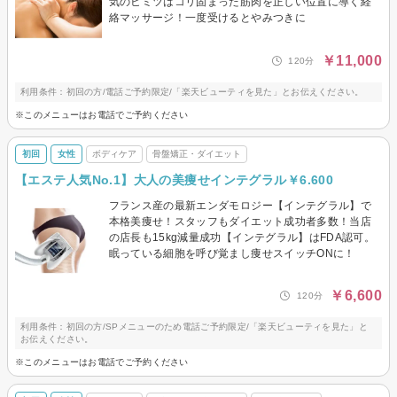
気のヒミツはコリ固まった筋肉を正しい位置に導く経
絡マッサージ！一度受けるとやみつきに
￥11,000
120分
利用条件：初回の方/電話ご予約限定/「楽天ビューティを見た」とお伝えください。
※このメニューはお電話でご予約ください
初回
女性
ボディケア
骨盤矯正・ダイエット
【エステ人気No.1】大人の美痩せインテグラル￥6.600
フランス産の最新エンダモロジー【インテグラル】で
本格美痩せ！スタッフもダイエット成功者多数！当店
の店長も15kg減量成功【インテグラル】はFDA認可。
眠っている細胞を呼び覚まし痩せスイッチONに！
￥6,600
120分
利用条件：初回の方/SPメニューのため電話ご予約限定/「楽天ビューティを見た」と
お伝えください。
※このメニューはお電話でご予約ください