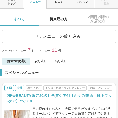
メニュー
口コミ
スタッフ
トップ
特集
2回目以降の

すべて 
初来店の方 
来店の方 
メニューの絞り込み
骨盤矯正・ダイエット
小顔マッサージ
7
11
閉じる
件
件
スペシャルメニュー
メニュー
ボディケア
リンパマッサージ・リンパド
レナージュ
おすすめ順
安い順
高い順
アロマトリートメント
足つぼ・足裏・リフレクソロ
スペシャルメニュー
ジー
妊娠・マタニティ
足湯・フットバス
初回
女性
ボディケア
足つぼ・足裏・リフレクソロジー
足湯・フットバス
ヘッドマッサージ・スパ
その他(リラク)
【楽天BEAUTY限定20名】角質ケア付【むくみ撃退！極上フッ
トケア】¥5,500
足の疲れはもちろん、冷房で足先が冷えてむくんだ足
をオールハンドでマッサージ☆角質ケア付きで足裏も