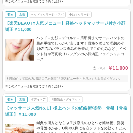
※このメニューはお電話でご予約ください
初回
女性
ヘッドマッサージ・スパ
小顔マッサージ
【楽天BEAUTY人気メニュー】経絡ヘッドマッサージ付き小顔
矯正￥11,000
ヘッド→お顔→デコルテ→肩甲骨までオールハンドの
最新手技でしっかり流します！骨格を整えて理想の小
顔/左右のバランス歪みの改善/おでこの丸みなど、イベ
ント前や写真映りバツグンの小顔矯正フェイシャルコ
ース
￥11,000
60分
利用条件：初回の方/電話ご予約限定/「楽天ビューティを見た」とお伝えください。
※このメニューはお電話でご予約ください
初回
女性
ボディケア
骨盤矯正・ダイエット
【マッサージ人気No.1】極上ハンドの経絡術/姿勢・骨盤【骨格
矯正】￥11,000
鍼灸や漢方とならぶ手技療法のひとつが経絡術。姿勢
や骨盤ゆがみ、O脚やX脚にも◎ソフトなの効く！と人