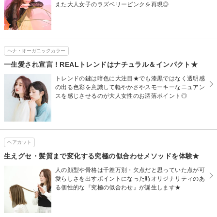
えた大人女子のラズベリーピンクを再現◎
ヘナ・オーガニックカラー
一生愛され宣言！REALトレンドはナチュラル＆インパクト★
トレンドの鍵は暗色に大注目★でも漆黒ではなく透明感
の出る色彩を意識して軽やかさやスモーキーなニュアン
スを感じさせるのが大人女性のお洒落ポイント◎
ヘアカット
生えグセ・髪質まで変化する究極の似合わせメソッドを体験★
人の顔型や骨格は千差万別・欠点だと思っていた点が可
愛らしさを出すポイントになった時オリジナリティのあ
る個性的な『究極の似合わせ』が誕生します★