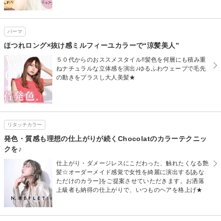
パーマ
ほつれロング×抜け感ミルフィーユカラーで“涼髪美人”
５０代からのおススメスタイル!!髪色を何層にも積み重
ねナチュラルな立体感を演出♪ゆるふわウェーブで毛先
の動きをプラスし大人美髪★
リタッチカラー
発色・質感も理想の仕上がりが続くChocolatのカラーテクニッ
クを♪
仕上がり・ダメージレスにこだわった、触れたくなる艶
髪☆オーダーメイド感覚で女性を綺麗に演出する[あな
ただけのカラー]をご提案させていただきます。お洒落
上級者も納得の仕上がりで、いつものヘアを格上げ★