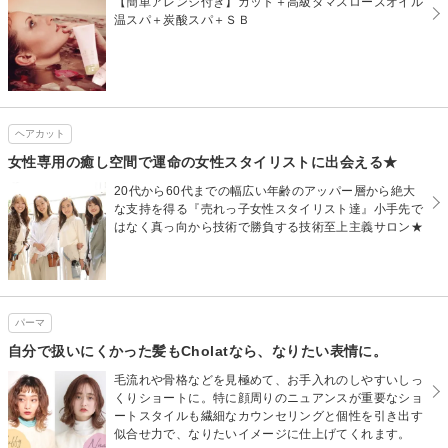
【簡単アレンジ付き】カット＋高級ダマスローズオイル
温スパ＋炭酸スパ＋ＳＢ
ヘアカット
女性専用の癒し空間で運命の女性スタイリストに出会える★
20代から60代までの幅広い年齢のアッパー層から絶大
な支持を得る『売れっ子女性スタイリスト達』小手先で
はなく真っ向から技術で勝負する技術至上主義サロン★
パーマ
自分で扱いにくかった髪もCholatなら、なりたい表情に。
毛流れや骨格などを見極めて、お手入れのしやすいしっ
くりショートに。特に顔周りのニュアンスが重要なショ
ートスタイルも繊細なカウンセリングと個性を引き出す
似合せ力で、なりたいイメージに仕上げてくれます。