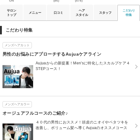
ON
(86)
(478)
サロン
ヘア
こだわり
メニュー
口コミ
スタッフ
トップ
スタイル
特集
こだわり特集
メンズヘアカット
男性のお悩みにアプローチするAujuaケアライン
Aujuaからの新提案！Men'sに特化したスカルプケア４
STEPコース！
メンズヘアカラー
オージュアフルコースのご紹介♪
４０代の男性におススメ！頭皮のニオイやベタツキを
改善し、ボリューム髪へ導くAujuaのオススメコース