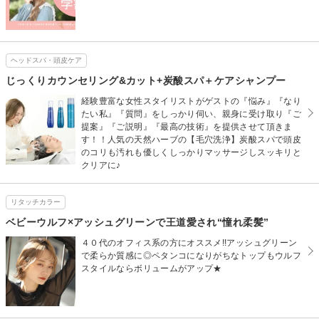
ヘッドスパ・頭皮ケア
じっくりカウンセリング&カット+炭酸スパ＋ケアシャンプー
経験豊富な女性スタイリストがゲストの『悩み』『なり
たい私』『質問』をしっかり伺い、親身に受け取り『ご
提案』『ご説明』『最高の技術』を提供させて頂きま
す！！人気の天然ハーブの【毛穴洗浄】炭酸スパで頭皮
のコリも汚れも優しくしっかりマッサージしスッキリと
クリアに♪
リタッチカラー
ベビーウルフ×アッシュグリーンで王道愛され“憧れ柔髪”
４０代のオフィス系の方にオススメ!!アッシュグリーン
で柔らか質感に◎ペタンコになりがちなトップもウルフ
スタイルならボリュームがアップ★