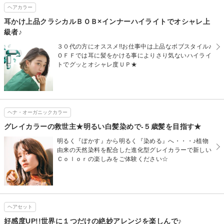
ヘアカラー
耳かけ上品クラシカルＢＯＢ×インナーハイライトでオシャレ上
級者♪
３０代の方にオススメ!!お仕事中は上品なボブスタイル♪
ＯＦＦでは耳に髪をかける事によりさり気ないハイライ
トでグッとオシャレ度ＵＰ★
ヘナ・オーガニックカラー
グレイカラーの救世主★明るい白髪染めで-５歳髪を目指す★
明るく『ぼかす』から明るく『染める』へ・・・♪植物
由来の天然染料を配合した進化型グレイカラーで新しい
Ｃｏｌｏｒの楽しみをご体験ください☆
ヘアセット
好感度UP!!世界に１つだけの絶妙アレンジを楽しんで♪