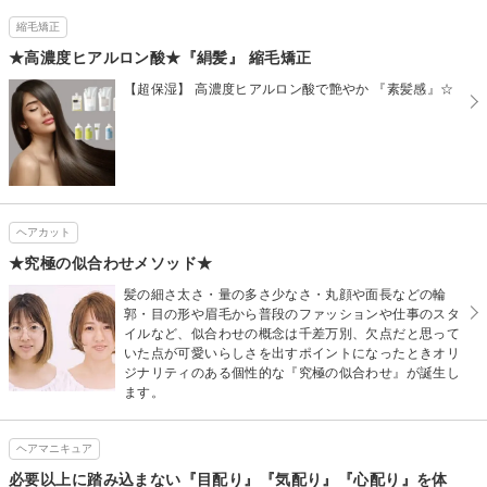
縮毛矯正
★高濃度ヒアルロン酸★『絹髪』 縮毛矯正
【超保湿】 高濃度ヒアルロン酸で艶やか 『素髪感』☆
ヘアカット
★究極の似合わせメソッド★
髪の細さ太さ・量の多さ少なさ・丸顔や面長などの輪
郭・目の形や眉毛から普段のファッションや仕事のスタ
イルなど、似合わせの概念は千差万別、欠点だと思って
いた点が可愛いらしさを出すポイントになったときオリ
ジナリティのある個性的な『究極の似合わせ』が誕生し
ます。
ヘアマニキュア
必要以上に踏み込まない『目配り』『気配り』『心配り』を体