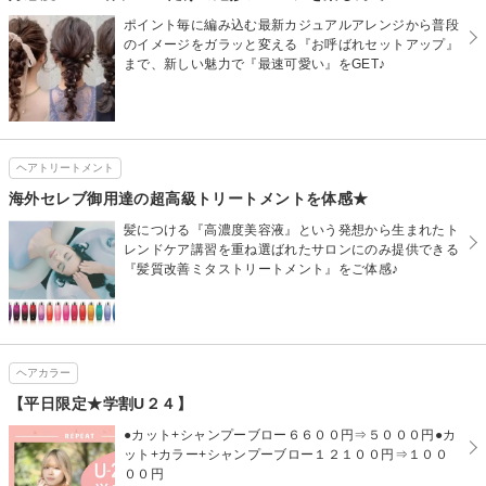
ポイント毎に編み込む最新カジュアルアレンジから普段
のイメージをガラッと変える『お呼ばれセットアップ』
まで、新しい魅力で『最速可愛い』をGET♪
ヘアトリートメント
海外セレブ御用達の超高級トリートメントを体感★
髪につける『高濃度美容液』という発想から生まれたト
レンドケア講習を重ね選ばれたサロンにのみ提供できる
『髪質改善ミタストリートメント』をご体感♪
ヘアカラー
【平日限定★学割U２４】
●カット+シャンプーブロー６６００円⇒５０００円●カ
ット+カラー+シャンプーブロー１２１００円⇒１００
００円