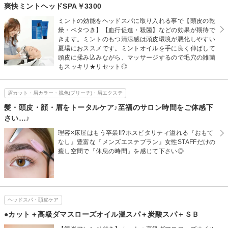
爽快ミントヘッドSPA￥3300
ミントの効能をヘッドスパに取り入れる事で【頭皮の乾
燥・ベタつき】【血行促進・殺菌】などの効果が期待で
きます。ミントのもつ清涼感は頭皮環境が悪化しやすい
夏場におススメです。ミントオイルを手に良く伸ばして
頭皮に揉み込みながら、マッサージするので毛穴の雑菌
もスッキリ★リセット◎
眉カット・眉カラー・脱色(ブリーチ)・眉エクステ
髪・頭皮・顔・眉をトータルケア♪至福のサロン時間をご体感下
さい…♪
理容×床屋はもう卒業!!?ホスピタリティ溢れる『おもて
なし』豊富な『メンズエステプラン』女性STAFFだけの
癒し空間で『休息の時間』を感じて下さい◎
ヘッドスパ・頭皮ケア
●カット＋高級ダマスローズオイル温スパ＋炭酸スパ＋ＳＢ