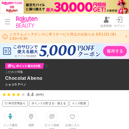
会員登録
ログイン
システムメンテナンスに伴うサービス停止のお知らせ 8月12日 (水)
2:00〜5:30
こだわり特集
Chocolat Abeno
ショコラアベノ
4.4
(86件)
◎ 本日空席あり
ポイントが貯まる・使える
メンズ歓迎
メンズ優先
地図
口コミ投稿
お気に入り