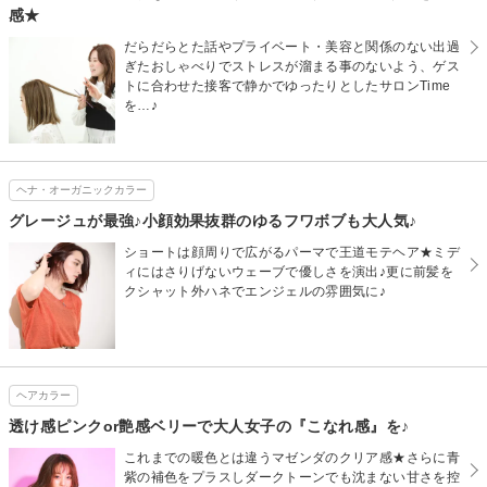
感★
だらだらとた話やプライベート・美容と関係のない出過
ぎたおしゃべりでストレスが溜まる事のないよう、ゲス
トに合わせた接客で静かでゆったりとしたサロンTime
を…♪
ヘナ・オーガニックカラー
グレージュが最強♪小顔効果抜群のゆるフワボブも大人気♪
ショートは顔周りで広がるパーマで王道モテヘア★ミデ
ィにはさりげないウェーブで優しさを演出♪更に前髪を
クシャット外ハネでエンジェルの雰囲気に♪
ヘアカラー
透け感ピンクor艶感ベリーで大人女子の『こなれ感』を♪
これまでの暖色とは違うマゼンダのクリア感★さらに青
紫の補色をプラスしダークトーンでも沈まない甘さを控