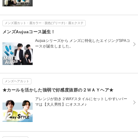
メンズ眉カット・眉カラー・脱色(ブリーチ)・眉エクステ
メンズAujuaコース誕生！
Aujuaシリーズから メンズに特化したエイジングSPAコ
ースが誕生しました。
メンズヘアカット
★カールを活かした強弱で好感度抜群の２ＷＡＹヘア★
アレンジが効き２WAYスタイルにセットしやすいパー
マは【大人男性】にオススメ♪