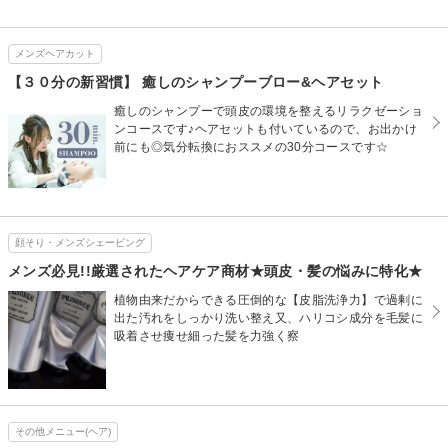
メンズヘアカット
【３０分の新習慣】 癒しのシャンプーブロー&ヘアセット
癒しのシャンプーで頭皮の環境を整えるリラクゼーショ
ンコースです♪ヘアセットも付いているので、お出かけ
前にも◎気分転換におススメの30分コースです☆
顔そり・メンズシェービング
メンズ必見!!厳選されたヘアケア商材★頭皮・髪の悩みに特化★
植物由来だからできる圧倒的な【皮脂洗浄力】で過剰に
出た汚れをしっかり洗い整え又、ハリコシ成分を毛髪に
吸着させ痩せ細った髪を力強く察
その他メニュー(ヘア)