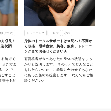
他(リラク)
トレーニング
アロマ
小顔
の方必見！
身体のトータルサポートは当院へ！不調か
て姿勢調
ら頭痛、眼精疲労、美容、痩身、トレーニ
ングまでお任せください★
よる施術で
有資格者が今のあなたの身体の状態をしっ
、歩き方ま
かりと説明します。 そのうえでどんなこと
ることで、
をしたらいいか、ご希望に合わせてあなた
過ごすこと
にあった施術を提案します！ なんでもご相
改善をお約
談ください♪