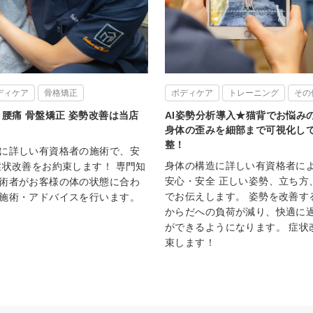
ディケア
骨格矯正
ボディケア
トレーニング
その
 腰痛 骨盤矯正 姿勢改善は当店
AI姿勢分析導入★猫背でお悩み
身体の歪みを細部まで可視化し
整！
に詳しい有資格者の施術で、安
身体の構造に詳しい有資格者に
症状改善をお約束します！ 専門知
安心・安全 正しい姿勢、立ち方
術者がお客様の体の状態に合わ
でお伝えします。 姿勢を改善す
施術・アドバイスを行います。
からだへの負荷が減り、快適に
ができるようになります。 症状
束します！