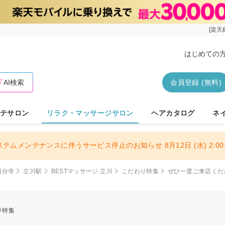
[楽天
はじめての
AI検索
会員登録 (無料)
テサロン
リラク・マッサージサロン
ヘアカタログ
ネ
ステムメンテナンスに伴うサービス停止のお知らせ 8月12日 (水) 2:00〜
国分寺
立川駅
BESTマッサージ 立川
こだわり特集
ぜひ一度ご来店くだ
り特集