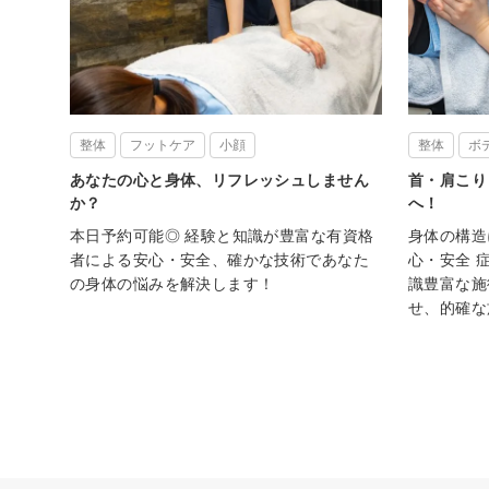
整体
フットケア
小顔
整体
ボ
あなたの心と身体、リフレッシュしません
首・肩こり
か？
へ！
本日予約可能◎ 経験と知識が豊富な有資格
身体の構造
者による安心・安全、確かな技術であなた
心・安全 
の身体の悩みを解決します！
識豊富な施
せ、的確な