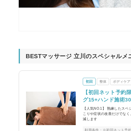
BESTマッサージ 立川のスペシャルメ
初回
整体
ボディケア
【初回ネット予約
グ15+ハンド施術3
【人気NO.1】 熟練したス
こりや症状の改善だけでなく
減します
利用条件：※初回ネット予約