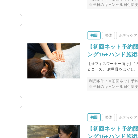
※当日のキャンセル日付変
初回
整体
ボディケア
【初回ネット予約
ング15+ハンド施術
【オフィスワーカー向け】 
るコース。 肩甲骨をほぐし
利用条件：※初回ネット予約
※当日のキャンセル日付変
初回
整体
ボディケア
【初回ネット予約
ング15+ハンド施術