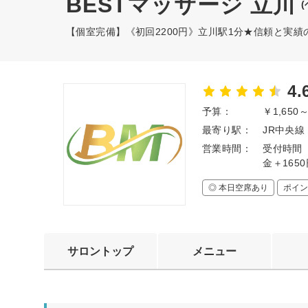
BESTマッサージ 立川
【個室完備】《初回2200円》立川駅1分★信頼と実
4.
予算：
￥1,650
最寄り駅：
JR中央線
営業時間：
受付時間 
金＋165
◎ 本日空席あり
ポイン
サロントップ
メニュー