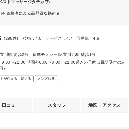
(ベストマッサージタチカワ)
績の有資格者による高品質な施術★
6
(295件)
技術：4.8
サービス：4.7
雰囲気：4.6
～
 立川駅 徒歩2分、多摩モノレール 立川北駅 徒歩1分
9:00〜21:00 時間外8:00〜9:00、21:00過ぎの予約は電話受付のみ
0円）
トが貯まる・使える
メンズ歓迎
口コミ
スタッフ
地図・アクセス