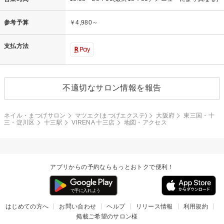
参考予算
￥4,980～
支払方法
不適切なサロン情報を報告
ネイル・まつげサロン
マツエク(まつげエクステ)
大阪府
東三国・十
三・淀川区
十三駅
VIRENA 十三店
地図・アクセス
アプリからの予約ならもっとおトクで便利！
はじめての方へ
お問い合わせ
ヘルプ
リリース情報
利用規約
掲載ご希望のサロン様