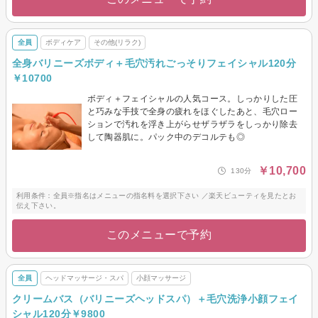
全員
ボディケア
その他(リラク)
全身バリニーズボディ＋毛穴汚れごっそりフェイシャル120分
￥10700
ボディ＋フェイシャルの人気コース。しっかりした圧
と巧みな手技で全身の疲れをほぐしたあと、毛穴ロー
ションで汚れを浮き上がらせザラザラをしっかり除去
して陶器肌に。パック中のデコルテも◎
￥10,700
130分
利用条件：全員※指名はメニューの指名料を選択下さい ／楽天ビューティを見たとお
伝え下さい。
このメニューで予約
全員
ヘッドマッサージ・スパ
小顔マッサージ
クリームバス（バリニーズヘッドスパ）＋毛穴洗浄小顔フェイ
シャル120分￥9800