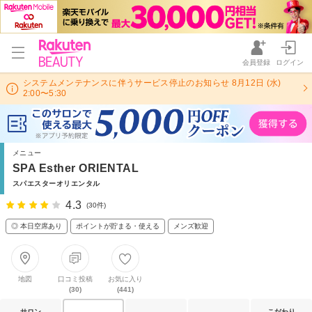
会員登録
ログイン
システムメンテナンスに伴うサービス停止のお知らせ 8月12日 (水)
2:00〜5:30
メニュー
SPA Esther ORIENTAL
スパエスターオリエンタル
4.3
(30件)
◎ 本日空席あり
ポイントが貯まる・使える
メンズ歓迎
地図
口コミ投稿
お気に入り
(30)
(441)
サロン
こだわり