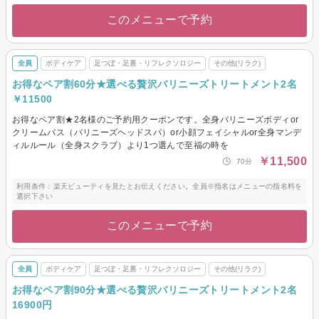
このメニューで予約
全員
ボディケア
足つぼ・足裏・リフレクソロジー
その他(リラク)
お得なペア割60分★選べる贅沢バリニーズトリートメント2名
￥11500
お得なペア割★2名様のご予約用クーポンです。全身バリニーズボディor
クリームバス（バリニーズヘッドスパ）or小顔フェイシャルor全身マンデ
ィルルール（全身スクラブ）より1つ選んで至福の時を
￥11,500
70分
利用条件：楽天ビューティを見たとお伝えください。全員※指名はメニューの指名料を
選択下さい
このメニューで予約
全員
ボディケア
足つぼ・足裏・リフレクソロジー
その他(リラク)
お得なペア割90分★選べる贅沢バリニーズトリートメント2名
16900円