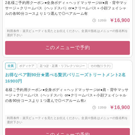
2名様ご予約用クーポン●全身ボディ＋ヘッドマッサージor●肩・背中マッ
サージ＋クリームバス（ヘッドスパ）or●クリームバス＋小顔フェイシャ
ルの各90分コースより１つ選んで◎ペアルーム有
￥16,900
120分
利用条件：楽天ビューティを見たとお伝えください。全員※指名はメニューの指名料を
選択下さい
このメニューで予約
全員
ボディケア
足つぼ・足裏・リフレクソロジー
その他(リラク)
お得なペア割90分★選べる贅沢バリニーズトリートメント2名
16900円
名様ご予約用クーポン●全身ボディ＋ヘッドマッサージor●肩・背中マッサ
ージ＋クリームバス（ヘッドスパ）or●クリームバス＋小顔フェイシャル
の各90分コースより１つ選んで◎ペアルーム有♪
￥16,900
120分
利用条件：楽天ビューティを見たとお伝えください。全員※指名はメニューの指名料を
選択下さい
このメニューで予約