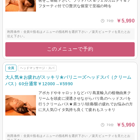
術をご堪能下さい。フットバス＆ウェルカムティ＆ア
フターティ付で◎贅沢な個室で至福の時を
￥5,990
70分
利用条件：全員※指名はメニューの指名料を選択下さい ／楽天ビューティを見たとお
伝え下さい。
このメニューで予約
全員
ヘッドマッサージ・スパ
大人気★お疲れがスッキリ★バリニーズヘッドスパ（クリーム
バス）60分通常￥12000→¥5990
アボカドやキャロットなどバリ島直輸入の植物由来ク
リームを頭皮に浸透させながらバリ島のヘッドスパを
行うクリームバス★肩コリ/頭痛/眼の疲れでお悩みの方
に大人気◎イタ気持ち良くて疲れもスッキリ
￥5,990
70分
利用条件：全員※指名はメニューの指名料を選択下さい ／楽天ビューティを見たとお