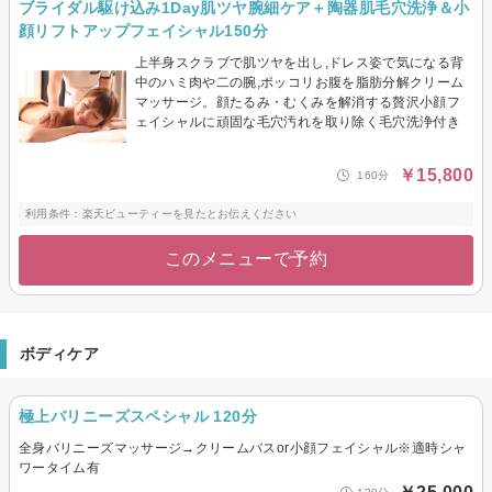
ブライダル駆け込み1Day肌ツヤ腕細ケア＋陶器肌毛穴洗浄＆小
顔リフトアップフェイシャル150分
上半身スクラブで肌ツヤを出し,ドレス姿で気になる背
中のハミ肉や二の腕,ポッコリお腹を脂肪分解クリーム
マッサージ。顔たるみ・むくみを解消する贅沢小顔フ
ェイシャルに頑固な毛穴汚れを取り除く毛穴洗浄付き
￥15,800
160分
利用条件：楽天ビューティーを見たとお伝えください
このメニューで予約
ボディケア
極上バリニーズスペシャル 120分
全身バリニーズマッサージ→クリームバスor小顔フェイシャル※適時シャ
ワータイム有