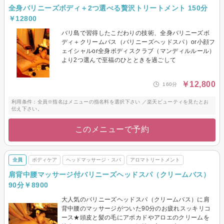
全身バリニーズボディ＋2つ選べる贅沢トリートメント 150分
￥12800
バリ島で習得したこだわりの技術、全身バリニーズボ
ディ＋クリームバス（バリニーズヘッドスパ）or小顔フ
ェイシャルor全身ボディスクラブ（マンディルルール）
より2つ選んで至福のひとときを過ごして
￥12,800
160分
利用条件：全員※指名はメニューの指名料を選択下さい ／楽天ビューティを見たとお
伝え下さい。
このメニューで予約
全員
ボディケア
ヘッドマッサージ・スパ
アロマトリートメント
肩背中腰マッサージ付バリニーズヘッドスパ（クリームバス）
90分￥8900
大人気のバリニーズヘッドスパ（クリームバス）に肩
背中腰のマッサージがついた90分のお疲れスッキリコ
ース★頭皮と髪の毛にアボカドやアロエのクリームを