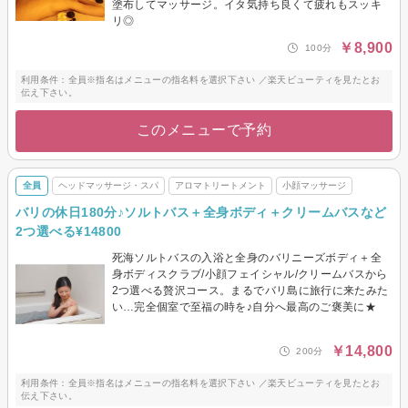
塗布してマッサージ。イタ気持ち良くて疲れもスッキ
リ◎
￥8,900
100分
利用条件：全員※指名はメニューの指名料を選択下さい ／楽天ビューティを見たとお
伝え下さい。
このメニューで予約
全員
ヘッドマッサージ・スパ
アロマトリートメント
小顔マッサージ
バリの休日180分♪ソルトバス＋全身ボディ＋クリームバスなど
2つ選べる¥14800
死海ソルトバスの入浴と全身のバリニーズボディ＋全
身ボディスクラブ/小顔フェイシャル/クリームバスから
2つ選べる贅沢コース。まるでバリ島に旅行に来たみた
い…完全個室で至福の時を♪自分へ最高のご褒美に★
￥14,800
200分
利用条件：全員※指名はメニューの指名料を選択下さい ／楽天ビューティを見たとお
伝え下さい。