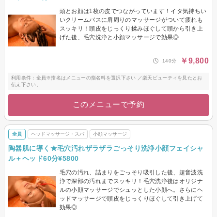
頭とお顔は1枚の皮でつながっています！イタ気持ちい
いクリームバスに肩周りのマッサージがついて疲れも
スッキリ！頭皮をじっくり揉みほぐして頭から引き上
げた後、毛穴洗浄と小顔マッサージで効果◎
￥9,800
140分
利用条件：全員※指名はメニューの指名料を選択下さい ／楽天ビューティを見たとお
伝え下さい。
このメニューで予約
全員
ヘッドマッサージ・スパ
小顔マッサージ
陶器肌に導く★毛穴汚れザラザラごっそり洗浄小顔フェイシャ
ル＋ヘッド60分¥5800
毛穴の汚れ、詰まりをごっそり吸引した後、超音波洗
浄で深部の汚れまでスッキリ！毛穴洗浄後はオリジナ
ルの小顔マッサージでシュッとした小顔へ。さらにヘ
ッドマッサージで頭皮をじっくりほぐして引き上げて
効果◎