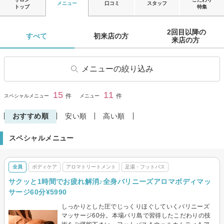
メニュー
口コミ
スタッフ
トップ
特集
2回目以降の

すべて 
初来店の方 
来店の方 
メニューの絞り込み
小顔マッサージ
ボディケア
15
11
閉じる
件
件
スペシャルメニュー
メニュー
リンパマッサージ・リンパド
アロマトリートメント
レナージュ
おすすめ順
安い順
高い順
足つぼ・足裏・リフレクソロ
足湯・フットバス
スペシャルメニュー
ジー
ヘッドマッサージ・スパ
その他(リラク)
全員
ボディケア
アロマトリートメント
足湯・フットバス
サクッと1時間でお疲れ解消♪全身バリニーズアロマボディマッ
サージ60分¥5990
しっかりとした圧でじっくりほぐしていくバリニーズ
マッサージ60分。本場バリ島で習得したこだわりの技