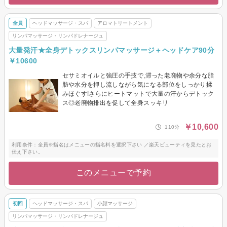
全員
ヘッドマッサージ・スパ
アロマトリートメント
リンパマッサージ・リンパドレナージュ
大量発汗★全身デトックスリンパマッサージ＋ヘッドケア90分
￥10600
セサミオイルと強圧の手技で,滞った老廃物や余分な脂
肪や水分を押し流しながら気になる部位をしっかり揉
みほぐす!さらにヒートマットで大量の汗からデトック
ス◎老廃物排出を促して全身スッキリ
￥10,600
110分
利用条件：全員※指名はメニューの指名料を選択下さい ／楽天ビューティを見たとお
伝え下さい。
このメニューで予約
初回
ヘッドマッサージ・スパ
小顔マッサージ
リンパマッサージ・リンパドレナージュ