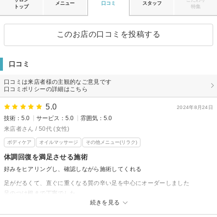
メニュー
口コミ
スタッフ
トップ
特集
このお店の口コミを投稿する
口コミ
口コミは来店者様の主観的なご意見です
口コミポリシーの詳細はこちら
5.0
2024年8月24日
技術：5.0
サービス：5.0
雰囲気：5.0
来店者さん / 50代 (女性)
ボディケア
オイルマッサージ
その他メニュー(リラク)
体調回復を満足させる施術
好みをヒアリングし、確認しながら施術してくれる
足がだるくて、直ぐに重くなる質の辛い足を中心にオーダーしました
足のつけ根まで丁寧でした
続きを見る
肩甲骨をまわしてもらったのも◎