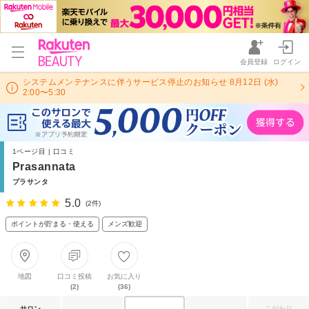
会員登録
ログイン
システムメンテナンスに伴うサービス停止のお知らせ 8月12日 (水)
2:00〜5:30
1ページ目 | 口コミ
Prasannata
プラサンタ
5.0
(2件)
ポイントが貯まる・使える
メンズ歓迎
地図
口コミ投稿
お気に入り
(2)
(36)
サロン
こだわり