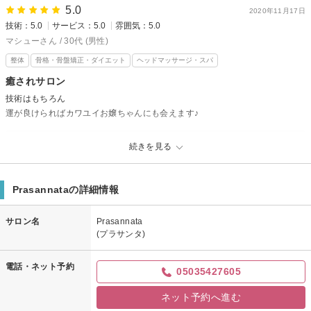
5.0
2020年11月17日
Prasannataからの返信
技術：5.0
サービス：5.0
雰囲気：5.0
口コミ投稿ありがとうございます！！
マシューさん / 30代 (男性)
当店の施術を気に入っていただき、嬉しく思います。
整体
骨格・骨盤矯正・ダイエット
ヘッドマッサージ・スパ
あれから足の調子はいかがでしょうか？？
癒されサロン
またお会い出来るのを楽しみにしております！！
技術はもちろん
運が良けらればカワユイお嬢ちゃんにも会えます♪
Prasannataからの返信
続きを見る
マシュー様
口コミ投稿ありがとうございます＾＾！！娘をたくさん可愛がってくださ
Prasannataの詳細情報
りありがとうございました♬
あれからお身体の調子はいかがでしょうか？
サロン名
Prasannata
また広島にお越しの際はお越しください♬
(プラサンタ)
電話・ネット予約
05035427605
ネット予約へ進む