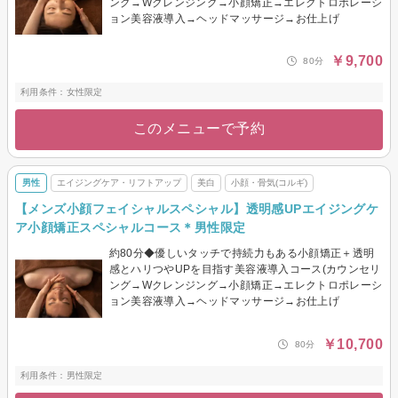
ング→Wクレンジング→小顔矯正→エレクトロポレーシ
ョン美容液導入→ヘッドマッサージ→お仕上げ
￥9,700
80分
利用条件：女性限定
このメニューで予約
男性
エイジングケア・リフトアップ
美白
小顔・骨気(コルギ)
【メンズ小顔フェイシャルスペシャル】透明感UPエイジングケ
ア小顔矯正スペシャルコース＊男性限定
約80分◆優しいタッチで持続力もある小顔矯正＋透明
感とハリつやUPを目指す美容液導入コース(カウンセリ
ング→Wクレンジング→小顔矯正→エレクトロポレーシ
ョン美容液導入→ヘッドマッサージ→お仕上げ
￥10,700
80分
利用条件：男性限定