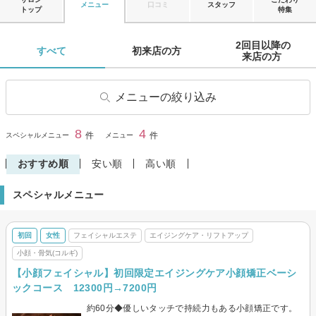
メニュー
口コミ
スタッフ
トップ
特集
2回目以降の

すべて 
初来店の方 
来店の方 
メニューの絞り込み
フェイシャルエステ
美白
8
4
閉じる
件
件
スペシャルメニュー
メニュー
エイジングケア・リフトアッ
小顔・骨気(コルギ)
プ
おすすめ順
安い順
高い順
ボディエステ
ブライダルエステ・シェービ
スペシャルメニュー
ング
フットケア・マッサージ
メンズエステ
初回
女性
フェイシャルエステ
エイジングケア・リフトアップ
小顔・骨気(コルギ)
【小顔フェイシャル】初回限定エイジングケア小顔矯正ベーシ
ックコース 12300円→7200円
約60分◆優しいタッチで持続力もある小顔矯正です。