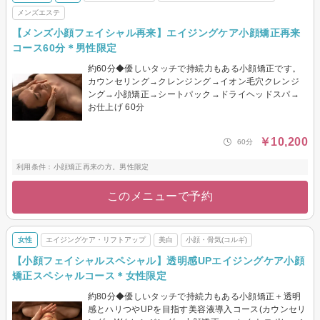
メンズエステ
【メンズ小顔フェイシャル再来】エイジングケア小顔矯正再来
コース60分＊男性限定
約60分◆優しいタッチで持続力もある小顔矯正です。
カウンセリング→クレンジング→イオン毛穴クレンジ
ング→小顔矯正→シートパック→ドライヘッドスパ→
お仕上げ 60分
￥10,200
60分
利用条件：小顔矯正再来の方。男性限定
このメニューで予約
女性
エイジングケア・リフトアップ
美白
小顔・骨気(コルギ)
【小顔フェイシャルスペシャル】透明感UPエイジングケア小顔
矯正スペシャルコース＊女性限定
約80分◆優しいタッチで持続力もある小顔矯正＋透明
感とハリつやUPを目指す美容液導入コース(カウンセリ