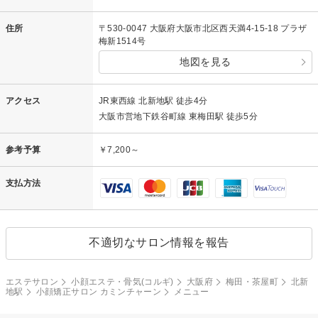
住所
〒530-0047 大阪府大阪市北区西天満4-15-18 プラザ
梅新1514号
地図を見る
アクセス
JR東西線 北新地駅 徒歩4分
大阪市営地下鉄谷町線 東梅田駅 徒歩5分
参考予算
￥7,200～
支払方法
不適切なサロン情報を報告
エステサロン
小顔エステ・骨気(コルギ)
大阪府
梅田・茶屋町
北新
地駅
小顔矯正サロン カミンチャーン
メニュー