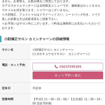
ません。お着替え、お飲み物をご用意しております。
※アロマオイルマッサージは女性限定メニューです。施術後はホットタオル
でオイルを拭き取ります。シャワーはございません。
☆小顔矯正、フェイシャルはドライヘッドスパ、シートパック付き。メイク
直しが必要な方は化粧道具をご持参下さい。
☆お手洗いはサロン内にございます。☆料金は施術前にお支払いいただいて
おります。
小顔矯正サロン カミンチャーンの詳細情報
サロン名
小顔矯正サロン カミンチャーン
(コガオキョウセイサロン カミンチャーン)
電話・ネット予約
05037595306
ネット予約へ進む
定休日
不定休
営業時間
【平日】11：00～22：00／【土日祝】11：00～19：
00 完全予約制