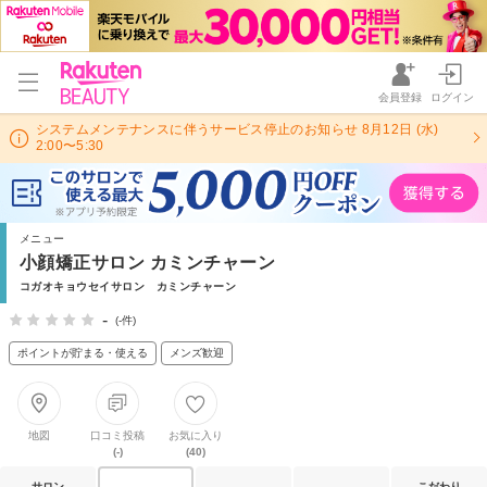
会員登録
ログイン
システムメンテナンスに伴うサービス停止のお知らせ 8月12日 (水)
2:00〜5:30
メニュー
小顔矯正サロン カミンチャーン
コガオキョウセイサロン カミンチャーン
-
(-件)
ポイントが貯まる・使える
メンズ歓迎
地図
口コミ投稿
お気に入り
(-)
(40)
サロン
こだわり