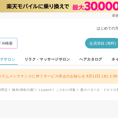
新規
はじめての
AI検索
会員登録 (無料)
テサロン
リラク・マッサージサロン
ヘアカタログ
ネ
ステムメンテナンスに伴うサービス停止のお知らせ 8月12日 (水) 2:00〜
淵野辺
橋本(神奈川)駅
La.pport
こだわり特集
夏のベタベタ・ドロドロ