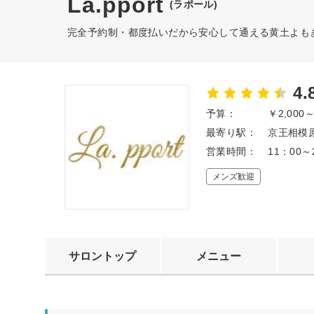
La.pport
(ラポール)
完全予約制・都度払いだから安心して通える黄土よも
4.
予算：
￥2,000
最寄り駅：
京王相模原
営業時間：
11：00
メンズ歓迎
サロントップ
メニュー