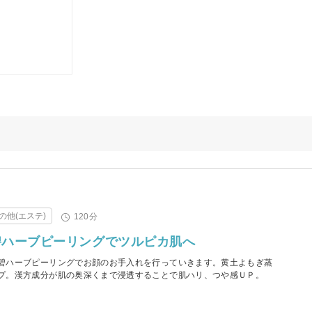
の他(エステ)
120分
碧ハーブピーリングでツルピカ肌へ
碧ハーブピーリングでお顔のお手入れを行っていきます。黄土よもぎ蒸
プ。漢方成分が肌の奥深くまで浸透することで肌ハリ、つや感ＵＰ。