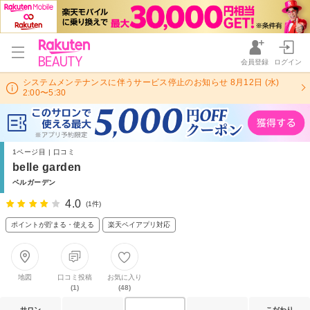
会員登録
ログイン
システムメンテナンスに伴うサービス停止のお知らせ 8月12日 (水)
2:00〜5:30
1ページ目 | 口コミ
belle garden
ベルガーデン
4.0
(1件)
ポイントが貯まる・使える
楽天ペイアプリ対応
地図
口コミ投稿
お気に入り
(1)
(48)
サロン
こだわり