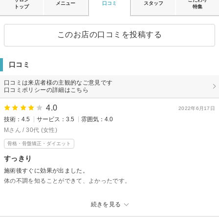
メニュー
口コミ
スタッフ
トップ
特集
このお店の口コミを投稿する
口コミ
口コミは来店者様の主観的なご意見です
口コミポリシーの詳細はこちら
4.0
2022年6月17日
技術：4.5
サービス：3.5
雰囲気：4.0
Mさん / 30代 (女性)
骨格・骨盤矯正・ダイエット
すっきり
施術後すぐに効果が出ました。
体の不調を知ることができて、よかったです。
belle gardenからの返信
続きを見る
Ⅿ様