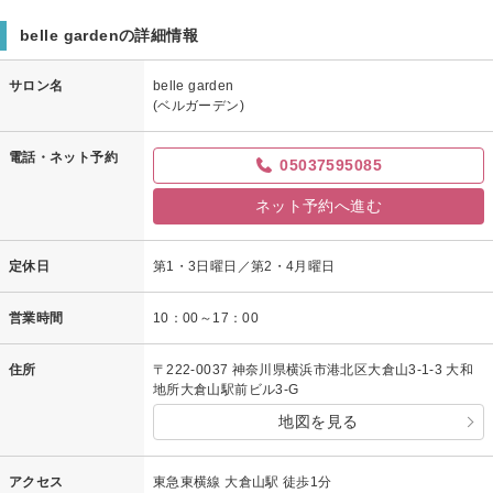
ご来店頂きましてありがとうございました。
belle gardenの詳細情報
施術の効果を実感して頂けて良かったです。
次回のご来店も楽しみにお待ちしております(*^-^*)
サロン名
belle garden
ベルガーデン笛木
(ベルガーデン)
電話・ネット予約
05037595085
ネット予約へ進む
定休日
第1・3日曜日／第2・4月曜日
営業時間
10：00～17：00
住所
〒222-0037 神奈川県横浜市港北区大倉山3-1-3 大和
地所大倉山駅前ビル3-G
地図を見る
アクセス
東急東横線 大倉山駅 徒歩1分