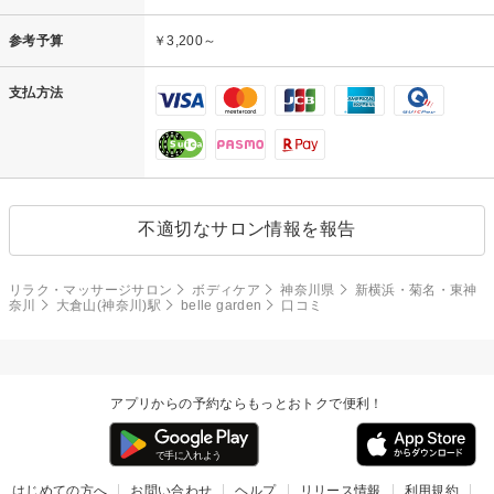
参考予算
￥3,200～
支払方法
不適切なサロン情報を報告
リラク・マッサージサロン
ボディケア
神奈川県
新横浜・菊名・東神
奈川
大倉山(神奈川)駅
belle garden
口コミ
アプリからの予約ならもっとおトクで便利！
はじめての方へ
お問い合わせ
ヘルプ
リリース情報
利用規約